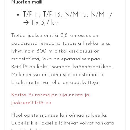
Nuorten maili
T/P 11, T/P 13, N/M 15, N/M 17
→ 1 x 3,7 km
Tietoa juoksureitistä: 3,8 km osuus on
pääasiassa leveää ja tasaista hiekkatietä,
lyhyt, noin 600 m pitkä keskiosuus on
maastotietä, joka on epätasaisempaa.
Reitillä on kaksi isompaa käännöspaikkaa.
Molemmissa on toimitsija opastamassa.
Lisäksi reitin varrella on opaskylttejä.
Kartta Auranmajan sijainnista ja
juoksureititstä >>
Huoltopiste sijaitsee lähtö/maalialueella.
Uudelle kierrokselle lähtevät voivat tankata