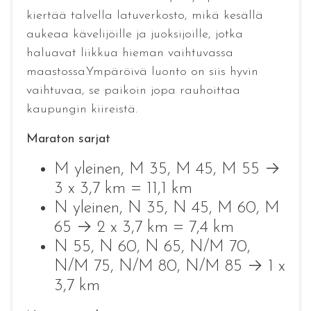
kiertää talvella latuverkosto, mikä kesällä
aukeaa kävelijöille ja juoksijoille, jotka
haluavat liikkua hieman vaihtuvassa
maastossa.Ympäröivä luonto on siis hyvin
vaihtuvaa, se paikoin jopa rauhoittaa
kaupungin kiireistä.
Maraton sarjat
M yleinen, M 35, M 45, M 55 →
3 x 3,7 km = 11,1 km
N yleinen, N 35, N 45, M 60, M
65 → 2 x 3,7 km = 7,4 km
N 55, N 60, N 65, N/M 70,
N/M 75, N/M 80, N/M 85 → 1 x
3,7 km