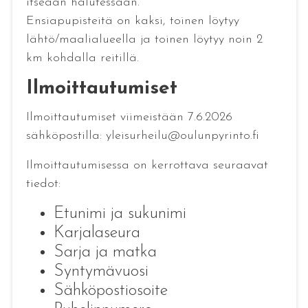
itseään halutessaan.
Ensiapupisteitä on kaksi, toinen löytyy
lähtö/maalialueella ja toinen löytyy noin 2
km kohdalla reitillä.
Ilmoittautumiset
Ilmoittautumiset viimeistään 7.6.2026
sähköpostilla: yleisurheilu@oulunpyrinto.fi
Ilmoittautumisessa on kerrottava seuraavat
tiedot:
Etunimi ja sukunimi
Karjalaseura
Sarja ja matka
Syntymävuosi
Sähköpostiosoite