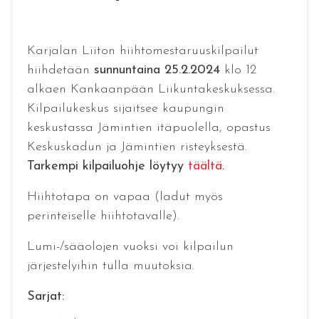
Karjalan Liiton hiihtomestaruuskilpailut
hiihdetään
sunnuntaina 25.2.2024
klo 12
alkaen Kankaanpään Liikuntakeskuksessa.
Kilpailukeskus sijaitsee kaupungin
keskustassa Jämintien itäpuolella, opastus
Keskuskadun ja Jämintien risteyksestä.
Tarkempi kilpailuohje löytyy
täältä
.
Hiihtotapa on vapaa (ladut myös
perinteiselle hiihtotavalle).
Lumi-/sääolojen vuoksi voi kilpailun
järjestelyihin tulla muutoksia.
Sarjat: