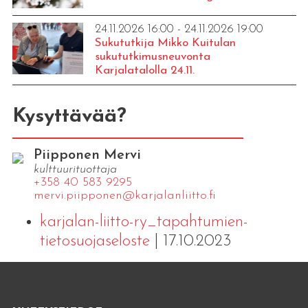
24.11.2026 16:00 - 24.11.2026 19:00
Sukututkija Mikko Kuitulan
sukututkimusneuvonta
Karjalatalolla 24.11.
Kysyttävää?
Piipponen Mervi
kulttuurituottaja
+358 40 583 9295
mervi.​piipponen@​kar​jala​nlii​tto.​fi
karjalan-liitto-ry_tapahtumien-
tietosuojaseloste
| 17.10.2023