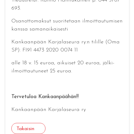
Tiedustelut: Raimo Hannukainen p. 044 5787
693.
Osanottomaksut suoritetaan ilmoittautumisen
kanssa samanaikaisesti
Kankaanpään Karjalaseura ry:n tilille (Oma
SP): FI91 4473 2020 0074 11
alle 18 v. 15 euroa, aikuiset 20 euroa, jälki-
ilmoittautuneet 25 euroa.
Tervetuloa Kankaanpäähän!!
Kankaanpään Karjalaseura ry
Takaisin