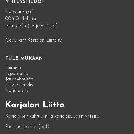
YHTEYSTIEDOT
Käpylänkuja 1
00610 Helsinki
toimisto(at)karjalanliitto.fi
Copyright Karjalan Liitto ry
TULE MUKAAN
Toiminta
Tapahtumat
Jäsenyhteisöt
Liity jäseneksi
Karjalatalo
Karjalan Liitto
Karjalaisen kulttuurin ja karjalaisuuden yhteisö
Rekisteriseloste (pdf)