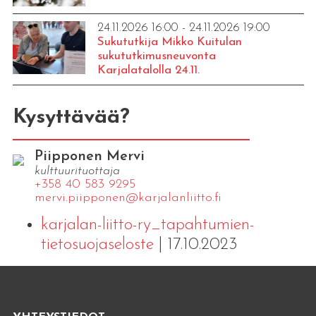
24.11.2026 16:00 - 24.11.2026 19:00
Sukututkija Mikko Kuitulan
sukututkimusneuvonta
Karjalatalolla 24.11.
Kysyttävää?
Piipponen Mervi
kulttuurituottaja
+358 40 583 9295
mervi.​piipponen@​kar​jala​nlii​tto.​fi
karjalan-liitto-ry_tapahtumien-
tietosuojaseloste
| 17.10.2023