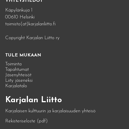
YHTEYSTIEDOT
Käpylänkuja 1
00610 Helsinki
toimisto(at)karjalanliitto.fi
Copyright Karjalan Liitto ry
TULE MUKAAN
Toiminta
Tapahtumat
Jäsenyhteisöt
Liity jäseneksi
Karjalatalo
Karjalan Liitto
Karjalaisen kulttuurin ja karjalaisuuden yhteisö
Rekisteriseloste (pdf)