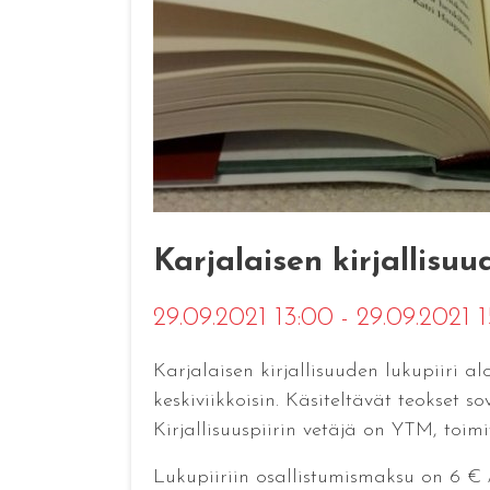
Karjalaisen kirjallisuud
29.09.2021 13:00 - 29.09.2021 
Karjalaisen kirjallisuuden lukupiiri 
keskiviikkoisin. Käsiteltävät teokset 
Kirjallisuuspiirin vetäjä on YTM, toim
Lukupiiriin osallistumismaksu on 6 € /