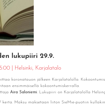
en lukupiiri 29.9.
15:00
|
Helsinki
, Karjalatalo
aloittaa koronatauon jälkeen Karjalatalolla. Kokoontum
sovitaan ensimmäisellä kokoontumiskerralla.
ittaja
Aira Saloniemi
. Lukupiiri on Karjalatalolla Helsing
 kerta. Maksu maksetaan liiton SieMie-puotiin kullakin 