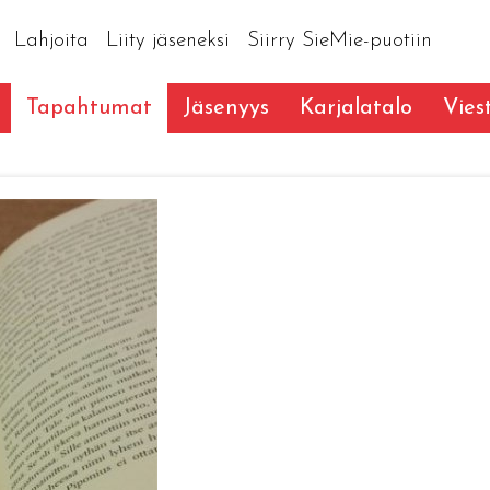
Lahjoita
Liity jäseneksi
Siirry SieMie-puotiin
Tapahtumat
Jäsenyys
Karjalatalo
Vies