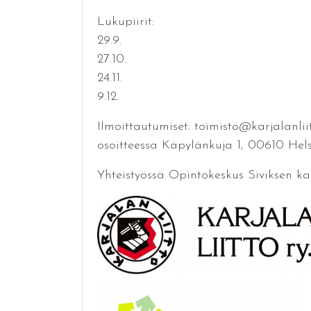
Lukupiirit:
29.9.
27.10.
24.11.
9.12.
Ilmoittautumiset: toimisto@karjalanlii
osoitteessa Käpylänkuja 1, 00610 Hels
Yhteistyössä Opintokeskus Siviksen ka