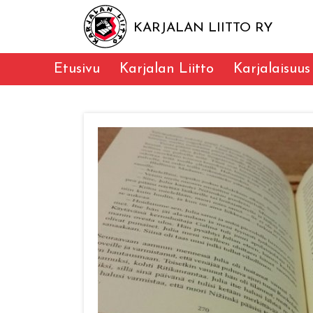
KARJALAN LIITTO RY
Etusivu
Karjalan Liitto
Karjalaisuus