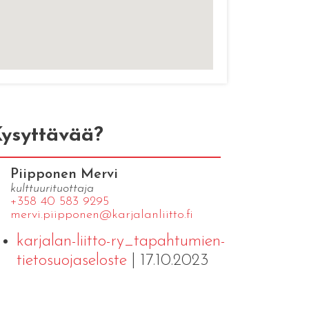
ysyttävää?
Piipponen Mervi
kulttuurituottaja
+358 40 583 9295
mervi.​piipponen@​kar​jala​nlii​tto.​fi
karjalan-liitto-ry_tapahtumien-
tietosuojaseloste
| 17.10.2023