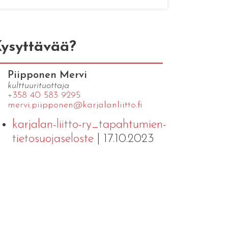
ysyttävää?
Piipponen Mervi
kulttuurituottaja
+358 40 583 9295
mervi.​piipponen@​kar​jala​nlii​tto.​fi
karjalan-liitto-ry_tapahtumien-
tietosuojaseloste
| 17.10.2023