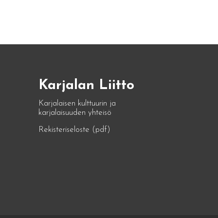
Karjalan Liitto
Karjalaisen kulttuurin ja
karjalaisuuden yhteisö
Rekisteriseloste (pdf)