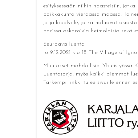
esityksessään niihin haasteisiin, jotka
paikkakunta vieraassa maassa. Toinen 
ja jälkipolville, jotka haluavat asia
parissa askaroivia heimolaisia sekä e
Seuraava luento:
to 9.12.2021 klo 18 The Village of Ign
Muutokset mahdollisia. Yhteistyössä K
Luentosarja, myös kaikki aiemmat lue
Tarkempi linkki tulee sivuille ennen esi