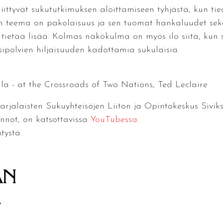
 liittyvät sukututkimuksen aloittamiseen tyhjästä, kun ti
teema on pakolaisuus ja sen tuomat hankaluudet sekä pa
sta tietää lisää. Kolmas näkökulma on myös ilo siitä, k
sipolvien hiljaisuuden kadottamia sukulaisia.
oila - at the Crossroads of Two Nations, Ted Leclaire
arjalaisten Sukuyhteisöjen Liiton ja Opintokeskus Sivik
nnot, on katsottavissa
YouTubessa
.
tystä.