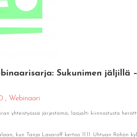
binaarisarja: Sukunimen jäljillä 
00
, Webinaari
uran yhteistyössä järjestämä, laajalti kiinnostusta herä
laan, kun Tanja Lasaroff kertoo 11.11. Uhtuan Röhön kyl