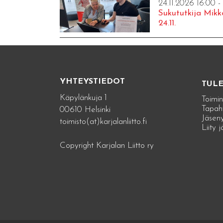
24.11.2026 16:00 -
Sukututkija Mikk
24.11.
YHTEYSTIEDOT
TUL
Käpylänkuja 1
Toimin
Tapah
00610 Helsinki
Jäseny
toimisto(at)karjalanliitto.fi
Liity 
Copyright Karjalan Liitto ry