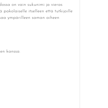
edossa on vain sukunimi ja vieras
kolaiselle itselleen että tutkijoille
un saa ympärilleen saman aiheen
sen kanssa.