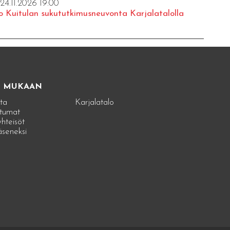
 24.11.2026 19:00
o Kuitulan sukututkimusneuvonta Karjalatalolla
E MUKAAN
ta
Karjalatalo
tumat
hteisöt
jäseneksi