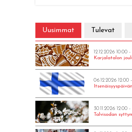
Uusimmat
Tulevat
12.12.2026 10:00 -
Karjalatalon joul
06.12.2026 12:00 
Itsenäisyyspäivän
30.11.2026 12:00 -
Talvisodan syttym