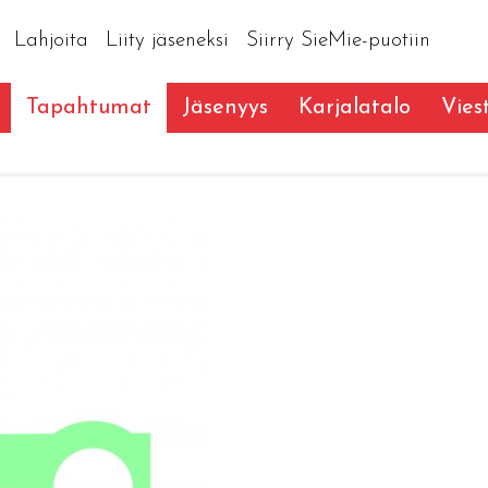
Lahjoita
Liity jäseneksi
Siirry SieMie-puotiin
Tapahtumat
Jäsenyys
Karjalatalo
Vies