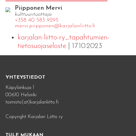
Piipponen Mervi
kulttuurituottaja
+358 40 583 9295
mervi.​piipponen@​kar​jala​nlii​tto.​fi
karjalan-liitto-ry_tapahtumien-
tietosuojaseloste
| 17.10.2023
YHTEYSTIEDOT
Käpylänkuja 1
00610 Helsinki
toimisto(at)karjalanliitto.fi
Copyright Karjalan Liitto ry
TULE MUKAAN