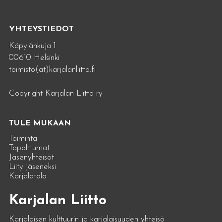
YHTEYSTIEDOT
Käpylänkuja 1
00610 Helsinki
toimisto(at)karjalanliitto.fi
Copyright Karjalan Liitto ry
TULE MUKAAN
Toiminta
Tapahtumat
Jäsenyhteisöt
Liity jäseneksi
Karjalatalo
Karjalan Liitto
Karjalaisen kulttuurin ja karjalaisuuden yhteisö