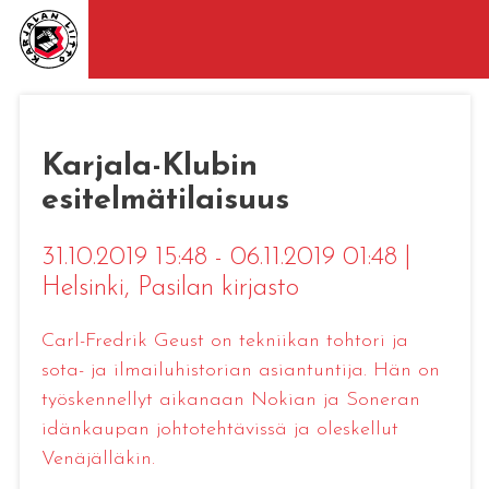
Karjala-Klubin
esitelmätilaisuus
31.10.2019 15:48 - 06.11.2019 01:48
|
Helsinki
, Pasilan kirjasto
Carl-Fredrik Geust on tekniikan tohtori ja
sota- ja ilmailuhistorian asiantuntija. Hän on
työskennellyt aikanaan Nokian ja Soneran
idänkaupan johtotehtävissä ja oleskellut
Venäjälläkin.