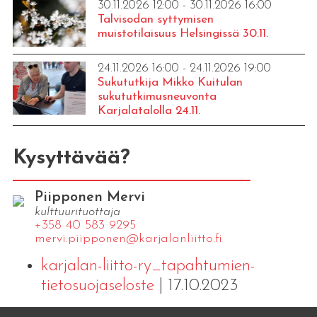
30.11.2026 12:00 - 30.11.2026 16:00
Talvisodan syttymisen
muistotilaisuus Helsingissä 30.11.
24.11.2026 16:00 - 24.11.2026 19:00
Sukututkija Mikko Kuitulan
sukututkimusneuvonta
Karjalatalolla 24.11.
Kysyttävää?
Piipponen Mervi
kulttuurituottaja
+358 40 583 9295
mervi.​piipponen@​kar​jala​nlii​tto.​fi
karjalan-liitto-ry_tapahtumien-
tietosuojaseloste
| 17.10.2023