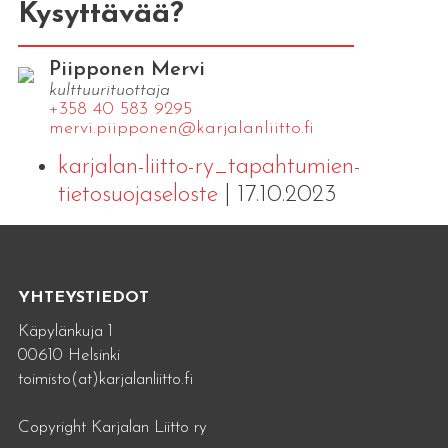
Kysyttävää?
Piipponen Mervi
kulttuurituottaja
+358 40 583 9295
mervi.​piipponen@​kar​jala​nlii​tto.​fi
karjalan-liitto-ry_tapahtumien-
tietosuojaseloste
| 17.10.2023
YHTEYSTIEDOT
Käpylänkuja 1
00610 Helsinki
toimisto(at)karjalanliitto.fi
Copyright Karjalan Liitto ry