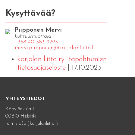
Kysyttävää?
Piipponen Mervi
kulttuurituottaja
+358 40 583 9295
mervi.​piipponen@​kar​jala​nlii​tto.​fi
karjalan-liitto-ry_tapahtumien-
tietosuojaseloste
| 17.10.2023
YHTEYSTIEDOT
Käpylänkuja 1
00610 Helsinki
toimisto(at)karjalanliitto.fi