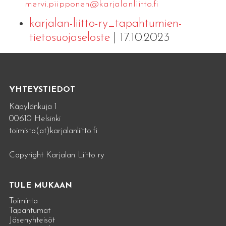
mervi.​piipponen@​kar​jala​nlii​tto.​fi
karjalan-liitto-ry_tapahtumien-
tietosuojaseloste
| 17.10.2023
YHTEYSTIEDOT
Käpylänkuja 1
00610 Helsinki
toimisto(at)karjalanliitto.fi
Copyright Karjalan Liitto ry
TULE MUKAAN
Toiminta
Tapahtumat
Jäsenyhteisöt