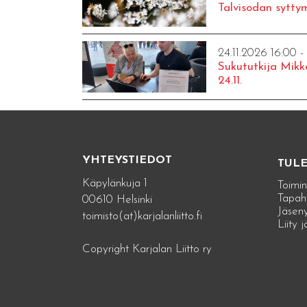
Talvisodan syttym
24.11.2026 16:00 -
Sukututkija Mikk
24.11.
YHTEYSTIEDOT
TUL
Käpylänkuja 1
Toimin
Tapah
00610 Helsinki
Jäseny
toimisto(at)karjalanliitto.fi
Liity 
Copyright Karjalan Liitto ry