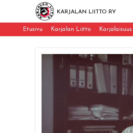
KARJALAN LIITTO RY
Etusivu
Karjalan Liitto
Karjalaisuus