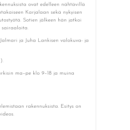
kennuksista ovat edelleen nähtävillä
takaiseen Karjalaan sekä nykyisen
ostyötä. Sotien jälkeen hän jatkoi
sairaaloita.
Jalmari ja Juha Lankisen valokuva- ja
).
a arkisin ma–pe klo 9–18 ja muina
elemistaan rakennuksista. Esitys on
ideos.