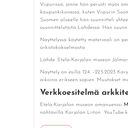
Viipurissa, jonne hän perusti myös om
kaupunkikuvassa, kuten Viipurin Suo
Suomen alueelle hän suunnitteli yhtee
suunnittelutöitä Lahdessa. Hän suunni
Näyttelyssä käytetty materiaali on p
arkistokokoelmasta.
Lähde: Etelä-Karjalan museon Jalmari 
Näyttely on esillä 12.4. –22.5.2023 Kar
aikoina erikseen sopien. Muutokset m
Verkkoesitelmä arkkite
Etelä-Karjalan museon amanuenssi
M
nähtävillä Karjalan Liiton YouTube-ka