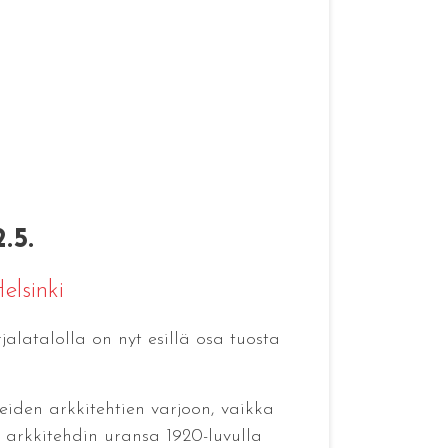
.5.
elsinki
alatalolla on nyt esillä osa tuosta
iden arkkitehtien varjoon, vaikka
i arkkitehdin uransa 1920-luvulla