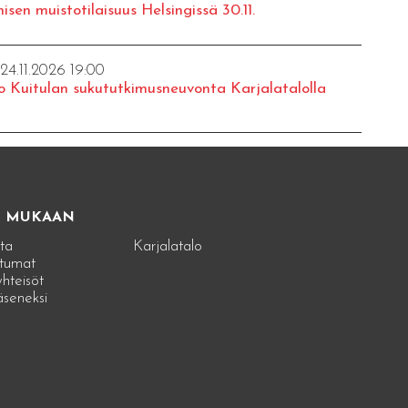
isen muistotilaisuus Helsingissä 30.11.
 24.11.2026 19:00
o Kuitulan sukututkimusneuvonta Karjalatalolla
E MUKAAN
ta
Karjalatalo
tumat
hteisöt
jäseneksi