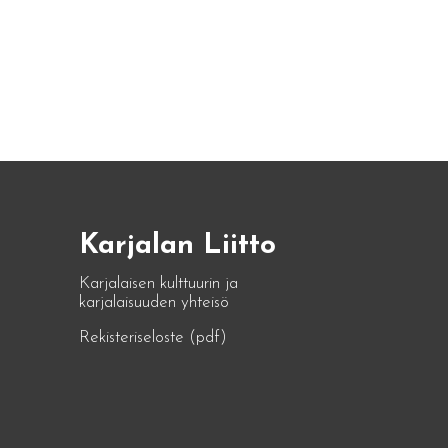
Karjalan Liitto
Karjalaisen kulttuurin ja
karjalaisuuden yhteisö
Rekisteriseloste (pdf)