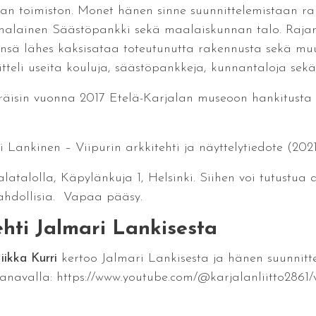
an toimiston. Monet hänen sinne suunnittelemistaan ra
malainen Säästöpankki sekä maalaiskunnan talo. Rajan
nsä lähes kaksisataa toteutunutta rakennusta sekä muut
tteli useita kouluja, säästöpankkeja, kunnantaloja sekä 
eräisin vuonna 2017 Etelä-Karjalan museoon hankitusta 
Lankinen – Viipurin arkkitehti ja näyttelytiedote (2021
jalatalolla, Käpylänkuja 1, Helsinki. Siihen voi tutustu
ahdollisia. Vapaa pääsy.
hti Jalmari Lankisesta
iikka Kurri
kertoo Jalmari Lankisesta ja hänen suunnitt
navalla: https://www.youtube.com/@karjalanliitto2861/v