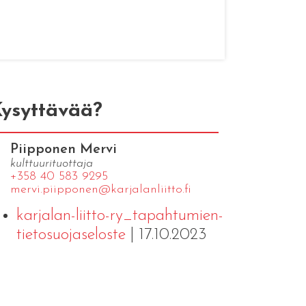
ysyttävää?
Piipponen Mervi
kulttuurituottaja
+358 40 583 9295
mervi.​piipponen@​kar​jala​nlii​tto.​fi
karjalan-liitto-ry_tapahtumien-
tietosuojaseloste
| 17.10.2023