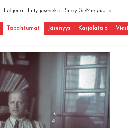
Lahjoita
Liity jäseneksi
Siirry SieMie-puotiin
Tapahtumat
Jäsenyys
Karjalatalo
Vies