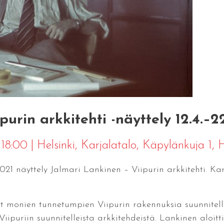
urin arkkitehti -näyttely 12.4.–22
 18:00
|
Helsinki
, Karjalatalo, Käpylänkuja 1, H
1 näyttely Jalmari Lankinen – Viipurin arkkitehti. Karj
t monien tunnetumpien Viipurin rakennuksia suunnitelle
iipuriin suunnitelleista arkkitehdeistä. Lankinen aloitt