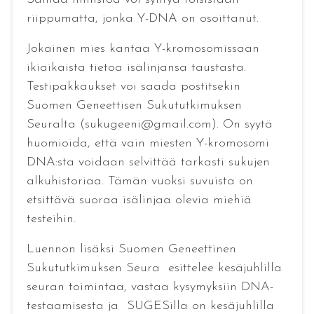
riippumatta, jonka Y-DNA on osoittanut.
Jokainen mies kantaa Y-kromosomissaan
ikiaikaista tietoa isälinjansa taustasta.
Testipakkaukset voi saada postitsekin
Suomen Geneettisen Sukututkimuksen
Seuralta (sukugeeni@gmail.com). On syytä
huomioida, että vain miesten Y-kromosomi
DNA:sta voidaan selvittää tarkasti sukujen
alkuhistoriaa. Tämän vuoksi suvuista on
etsittävä suoraa isälinjaa olevia miehiä
testeihin.
Luennon lisäksi Suomen Geneettinen
Sukututkimuksen Seura esittelee kesäjuhlilla
seuran toimintaa, vastaa kysymyksiin DNA-
testaamisesta ja SUGESilla on kesäjuhlilla