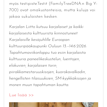
myös testipiste.Testit (FamilyTreeDNA:n Big Y-
700) ovat omakustanteisia, mutta kuluja voi
jakaa sukulaisten kesken.
Karjalan Liitto kutsuu karjalaiset ja kaikki
karjalaisesta kulttuurista kiinnostuneet
Karjalaisille kesäjuhlille Euroopan
kulttuuripääkaupunki Ouluun 13.–14.6.2026.
Tapahtumaviikonloppu tuo esiin karjalaista
kulttuuria paneelikeskustelun, luentojen,
elokuvien, karjalaisen torin,
piirakkamestaruuskisojen, kuorokavalkadin,
hengellisten tilaisuuksien, SM-kyykkäkisojen ja
monen muun tapahtuman kautta
.
Lue lisää >>