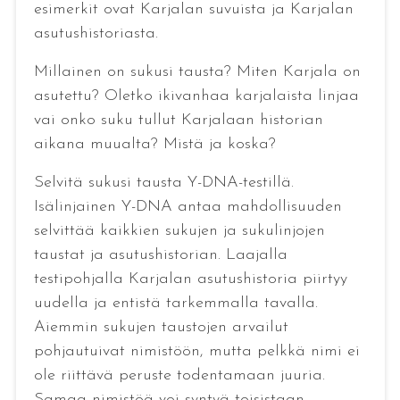
esimerkit ovat Karjalan suvuista ja Karjalan
asutushistoriasta.
Millainen on sukusi tausta? Miten Karjala on
asutettu? Oletko ikivanhaa karjalaista linjaa
vai onko suku tullut Karjalaan historian
aikana muualta? Mistä ja koska?
Selvitä sukusi tausta Y-DNA-testillä.
Isälinjainen Y-DNA antaa mahdollisuuden
selvittää kaikkien sukujen ja sukulinjojen
taustat ja asutushistorian. Laajalla
testipohjalla Karjalan asutushistoria piirtyy
uudella ja entistä tarkemmalla tavalla.
Aiemmin sukujen taustojen arvailut
pohjautuivat nimistöön, mutta pelkkä nimi ei
ole riittävä peruste todentamaan juuria.
Samaa nimistöä voi syntyä toisistaan