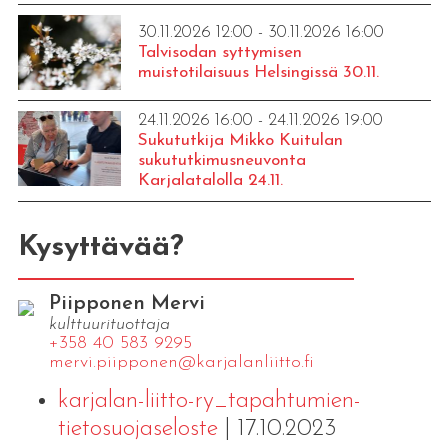
30.11.2026 12:00 - 30.11.2026 16:00
Talvisodan syttymisen
muistotilaisuus Helsingissä 30.11.
24.11.2026 16:00 - 24.11.2026 19:00
Sukututkija Mikko Kuitulan
sukututkimusneuvonta
Karjalatalolla 24.11.
Kysyttävää?
Piipponen Mervi
kulttuurituottaja
+358 40 583 9295
mervi.​piipponen@​kar​jala​nlii​tto.​fi
karjalan-liitto-ry_tapahtumien-
tietosuojaseloste
| 17.10.2023