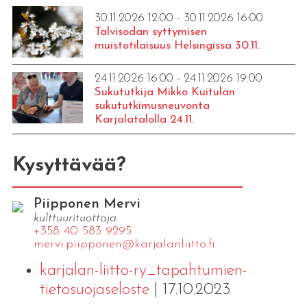
30.11.2026 12:00 - 30.11.2026 16:00
Talvisodan syttymisen
muistotilaisuus Helsingissä 30.11.
24.11.2026 16:00 - 24.11.2026 19:00
Sukututkija Mikko Kuitulan
sukututkimusneuvonta
Karjalatalolla 24.11.
Kysyttävää?
Piipponen Mervi
kulttuurituottaja
+358 40 583 9295
mervi.​piipponen@​kar​jala​nlii​tto.​fi
karjalan-liitto-ry_tapahtumien-
tietosuojaseloste
| 17.10.2023