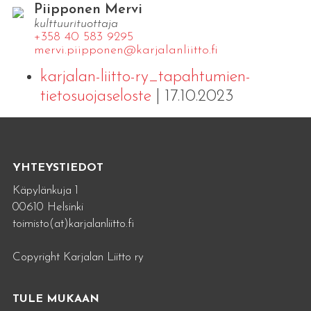
Piipponen Mervi
kulttuurituottaja
+358 40 583 9295
mervi.​piipponen@​kar​jala​nlii​tto.​fi
karjalan-liitto-ry_tapahtumien-
tietosuojaseloste
| 17.10.2023
YHTEYSTIEDOT
Käpylänkuja 1
00610 Helsinki
toimisto(at)karjalanliitto.fi
Copyright Karjalan Liitto ry
TULE MUKAAN