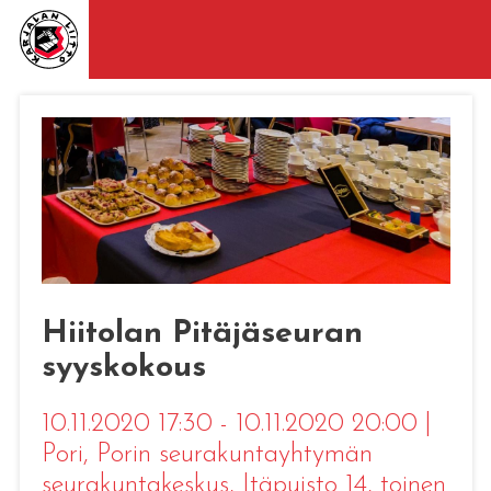
Hiitolan Pitäjäseuran
syyskokous
10.11.2020 17:30 - 10.11.2020 20:00
|
Pori
, Porin seurakuntayhtymän
seurakuntakeskus, Itäpuisto 14, toinen