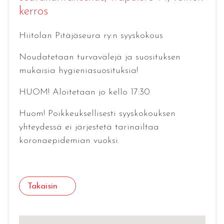
kerros
Hiitolan Pitäjäseura ry:n syyskokous
Noudatetaan turvavälejä ja suosituksen
mukaisia hygieniasuosituksia!
HUOM! Aloitetaan jo kello 17:30
Huom! Poikkeuksellisesti syyskokouksen
yhteydessä ei järjestetä tarinailtaa
koronaepidemian vuoksi.
Takaisin