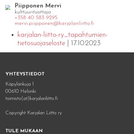
Piipponen Mervi
kulttuurituottaja
+358 40 583 9295
mervi.​piipponen@​kar​jala​nlii​tto.​fi
karjalan-liitto-ry_tapahtumien-
tietosuojaseloste
| 17.10.2023
YHTEYSTIEDOT
Käpylänkuja 1
00610 Helsinki
toimisto(at)karjalanliitto.fi
Copyright Karjalan Liitto ry
TULE MUKAAN