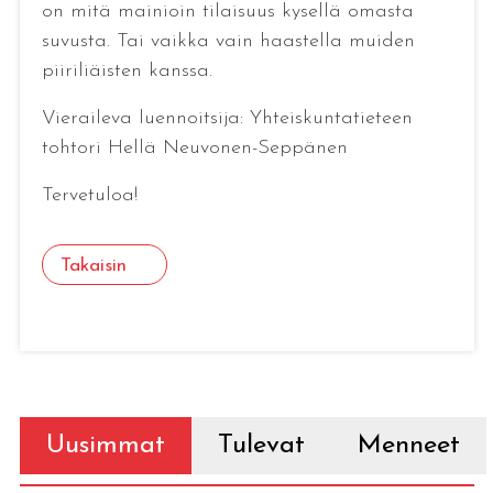
on mitä mainioin tilaisuus kysellä omasta
suvusta. Tai vaikka vain haastella muiden
piiriliäisten kanssa.
Vieraileva luennoitsija: Yhteiskuntatieteen
tohtori Hellä Neuvonen-Seppänen
Tervetuloa!
Takaisin
Uusimmat
Tulevat
Menneet