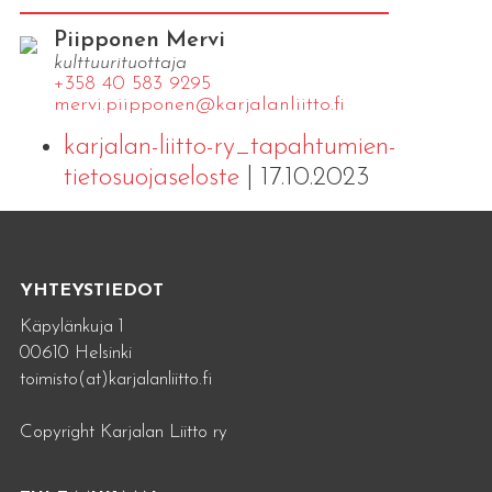
Piipponen Mervi
kulttuurituottaja
+358 40 583 9295
mervi.​piipponen@​kar​jala​nlii​tto.​fi
karjalan-liitto-ry_tapahtumien-
tietosuojaseloste
| 17.10.2023
YHTEYSTIEDOT
Käpylänkuja 1
00610 Helsinki
toimisto(at)karjalanliitto.fi
Copyright Karjalan Liitto ry