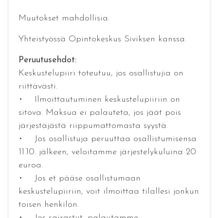
Muutokset mahdollisia.
Yhteistyössä Opintokeskus Siviksen kanssa.
Peruutusehdot:
Keskustelupiiri toteutuu, jos osallistujia on
riittävästi.
• Ilmoittautuminen keskustelupiiriin on
sitova. Maksua ei palauteta, jos jäät pois
järjestäjästä riippumattomasta syystä.
• Jos osallistuja peruuttaa osallistumisensa
11.10. jälkeen, veloitamme järjestelykuluina 20
euroa.
• Jos et pääse osallistumaan
keskustelupiiriin, voit ilmoittaa tilallesi jonkun
toisen henkilön.
• Jos sairastut, palautamme