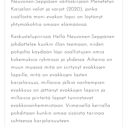
Neuvonen-Seppäsen väitöskirjaan Menetetyn
Karjalan valot ja varjot (2020), jonka
sisällöstä moni evakon lapsi on löytänyt
yhtymäkohtia omaan elämäänsä.
Keskustelupiirissä Hellä Neuvonen-Seppänen
johdattelee kunkin illan teemaan, niiden
pohjalta käydään läpi osallistujien omia
kokemuksia ryhmissä ja yhdessä. Aiheina on
muun muassa mitä on siirtynyt evakkojen
lapsille, mitä on evakkojen lasten
karjalaisuus, millaisia jälkiä vanhempien
evakkous on jättänyt evakkojen lapsiin ja
millaisia piirteitä lapset tunnistavat
evakkovanhemmistaan. Viimeisellä kerralla
pohditaan kunkin omaa sisäistä tarinaa
suhteessa karjalaisuuteen.