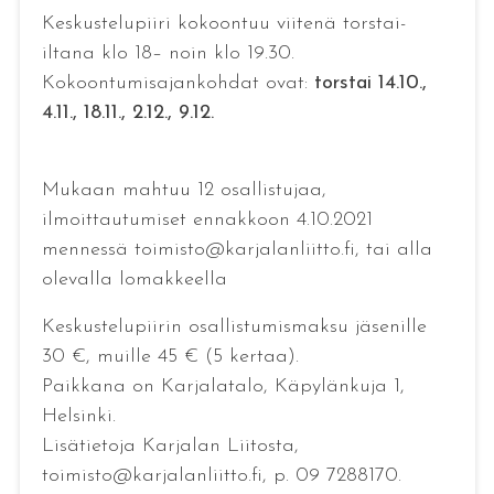
Keskustelupiiri kokoontuu viitenä torstai-
iltana klo 18– noin klo 19.30.
Kokoontumisajankohdat ovat:
torstai 14.10.,
4.11., 18.11., 2.12., 9.12.
Mukaan mahtuu 12 osallistujaa,
ilmoittautumiset ennakkoon 4.10.2021
mennessä toimisto@karjalanliitto.fi, tai alla
olevalla lomakkeella
Keskustelupiirin osallistumismaksu jäsenille
30 €, muille 45 € (5 kertaa).
Paikkana on Karjalatalo, Käpylänkuja 1,
Helsinki.
Lisätietoja Karjalan Liitosta,
toimisto@karjalanliitto.fi, p. 09 7288170.