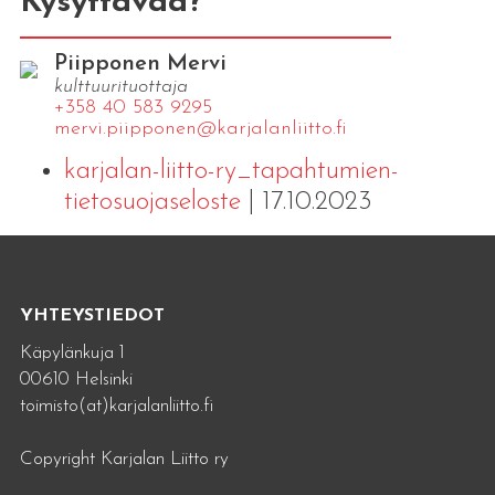
Kysyttävää?
Piipponen Mervi
kulttuurituottaja
+358 40 583 9295
mervi.​piipponen@​kar​jala​nlii​tto.​fi
karjalan-liitto-ry_tapahtumien-
tietosuojaseloste
| 17.10.2023
YHTEYSTIEDOT
Käpylänkuja 1
00610 Helsinki
toimisto(at)karjalanliitto.fi
Copyright Karjalan Liitto ry