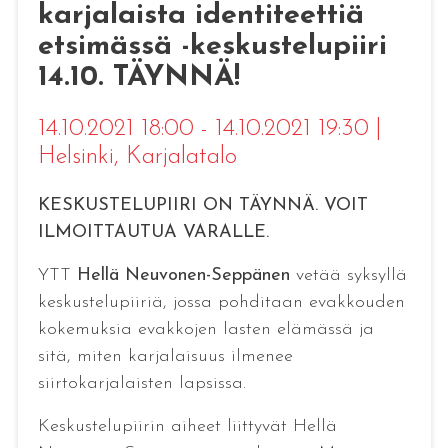
karjalaista identiteettiä
etsimässä -keskustelupiiri
14.10. TÄYNNÄ!
14.10.2021 18:00 - 14.10.2021 19:30
|
Helsinki
, Karjalatalo
KESKUSTELUPIIRI ON TÄYNNÄ. VOIT
ILMOITTAUTUA VARALLE.
YTT
Hellä Neuvonen-Seppänen
vetää syksyllä
keskustelupiiriä, jossa pohditaan evakkouden
kokemuksia evakkojen lasten elämässä ja
sitä, miten karjalaisuus ilmenee
siirtokarjalaisten lapsissa.
Keskustelupiirin aiheet liittyvät Hellä