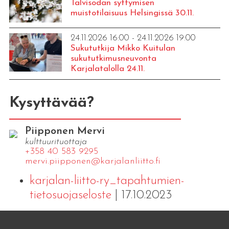
Talvisodan syttymisen
muistotilaisuus Helsingissä 30.11.
24.11.2026 16:00 - 24.11.2026 19:00
Sukututkija Mikko Kuitulan
sukututkimusneuvonta
Karjalatalolla 24.11.
Kysyttävää?
Piipponen Mervi
kulttuurituottaja
+358 40 583 9295
mervi.​piipponen@​kar​jala​nlii​tto.​fi
karjalan-liitto-ry_tapahtumien-
tietosuojaseloste
| 17.10.2023