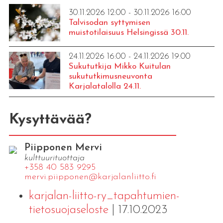
30.11.2026 12:00 - 30.11.2026 16:00
Talvisodan syttymisen
muistotilaisuus Helsingissä 30.11.
24.11.2026 16:00 - 24.11.2026 19:00
Sukututkija Mikko Kuitulan
sukututkimusneuvonta
Karjalatalolla 24.11.
Kysyttävää?
Piipponen Mervi
kulttuurituottaja
+358 40 583 9295
mervi.​piipponen@​kar​jala​nlii​tto.​fi
karjalan-liitto-ry_tapahtumien-
tietosuojaseloste
| 17.10.2023