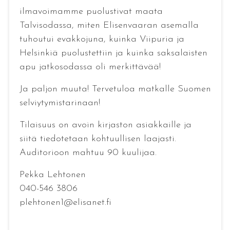
ilmavoimamme puolustivat maata
Talvisodassa, miten Elisenvaaran asemalla
tuhoutui evakkojuna, kuinka Viipuria ja
Helsinkiä puolustettiin ja kuinka saksalaisten
apu jatkosodassa oli merkittävää!
Ja paljon muuta! Tervetuloa matkalle Suomen
selviytymistarinaan!
Tilaisuus on avoin kirjaston asiakkaille ja
siitä tiedotetaan kohtuullisen laajasti.
Auditorioon mahtuu 90 kuulijaa.
Pekka Lehtonen
040-546 3806
plehtonen1@elisanet.fi