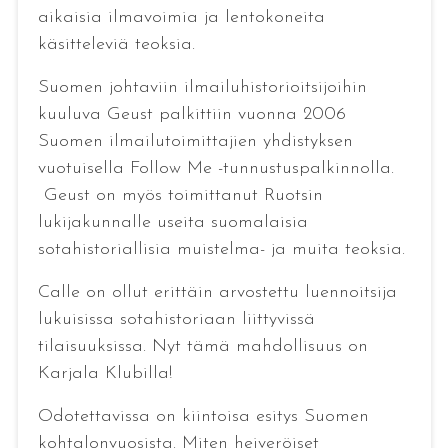
aikaisia ilmavoimia ja lentokoneita
käsitteleviä teoksia.
Suomen johtaviin ilmailuhistorioitsijoihin
kuuluva Geust palkittiin vuonna 2006
Suomen ilmailutoimittajien yhdistyksen
vuotuisella Follow Me -tunnustuspalkinnolla.
Geust on myös toimittanut Ruotsin
lukijakunnalle useita suomalaisia
sotahistoriallisia muistelma- ja muita teoksia.
Calle on ollut erittäin arvostettu luennoitsija
lukuisissa sotahistoriaan liittyvissä
tilaisuuksissa. Nyt tämä mahdollisuus on
Karjala Klubilla!
Odotettavissa on kiintoisa esitys Suomen
kohtalonvuosista. Miten heiveröiset