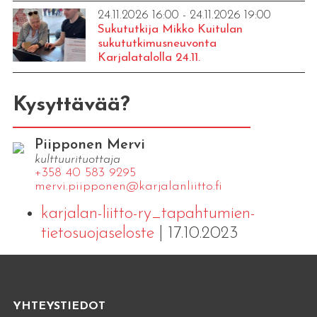
24.11.2026 16:00 - 24.11.2026 19:00
Sukututkija Mikko Kuitulan
sukututkimusneuvonta
Karjalatalolla 24.11.
Kysyttävää?
Piipponen Mervi
kulttuurituottaja
+358 40 583 9295
mervi.​piipponen@​kar​jala​nlii​tto.​fi
karjalan-liitto-ry_tapahtumien-
tietosuojaseloste
| 17.10.2023
YHTEYSTIEDOT