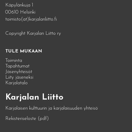
Käpylänkuja 1
00610 Helsinki
toimisto(at)karjalanliitto.fi
Copyright Karjalan Liitto ry
TULE MUKAAN
Toiminta
Tapahtumat
Jäsenyhteisöt
Liity jäseneksi
Karjalatalo
Karjalan Liitto
Karjalaisen kulttuurin ja karjalaisuuden yhteisö
Rekisteriseloste (pdf)