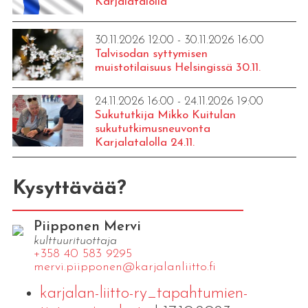
Karjalatalolla
30.11.2026 12:00 - 30.11.2026 16:00
Talvisodan syttymisen
muistotilaisuus Helsingissä 30.11.
24.11.2026 16:00 - 24.11.2026 19:00
Sukututkija Mikko Kuitulan
sukututkimusneuvonta
Karjalatalolla 24.11.
Kysyttävää?
Piipponen Mervi
kulttuurituottaja
+358 40 583 9295
mervi.​piipponen@​kar​jala​nlii​tto.​fi
karjalan-liitto-ry_tapahtumien-