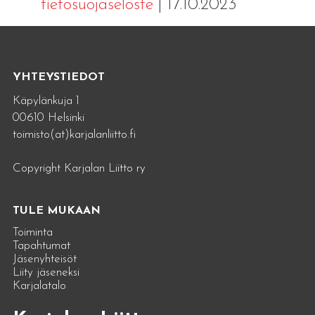
tietosuojaseloste
| 17.10.2023
YHTEYSTIEDOT
Käpylänkuja 1
00610 Helsinki
toimisto(at)karjalanliitto.fi
Copyright Karjalan Liitto ry
TULE MUKAAN
Toiminta
Tapahtumat
Jäsenyhteisöt
Liity jäseneksi
Karjalatalo