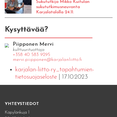
Sukututkija Mikko Kuitulan
sukututkimusneuvonta
Karjalatalolla 24.11.
Kysyttävää?
Piipponen Mervi
kulttuurituottaja
+358 40 583 9295
mervi.​piipponen@​kar​jala​nlii​tto.​fi
karjalan-liitto-ry_tapahtumien-
tietosuojaseloste
| 17.10.2023
YHTEYSTIEDOT
Käpylänkuja 1