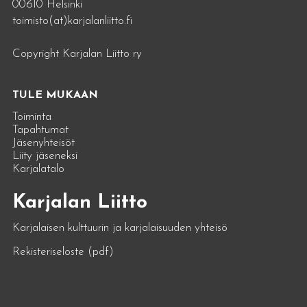
00610 Helsinki
toimisto(at)karjalanliitto.fi
Copyright Karjalan Liitto ry
TULE MUKAAN
Toiminta
Tapahtumat
Jäsenyhteisöt
Liity jäseneksi
Karjalatalo
Karjalan Liitto
Karjalaisen kulttuurin ja karjalaisuuden yhteisö
Rekisteriseloste (pdf)