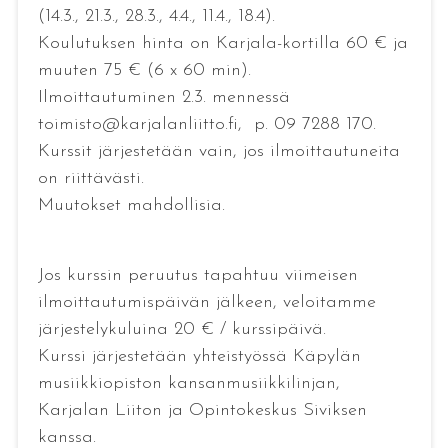
(14.3., 21.3., 28.3., 4.4., 11.4., 18.4).
Koulutuksen hinta on Karjala-kortilla 60 € ja
muuten 75 € (6 x 60 min).
Ilmoittautuminen 2.3. mennessä
toimisto@karjalanliitto.fi, p. 09 7288 170.
Kurssit järjestetään vain, jos ilmoittautuneita
on riittävästi.
Muutokset mahdollisia.
Jos kurssin peruutus tapahtuu viimeisen
ilmoittautumispäivän jälkeen, veloitamme
järjestelykuluina 20 € / kurssipäivä.
Kurssi järjestetään yhteistyössä Käpylän
musiikkiopiston kansanmusiikkilinjan,
Karjalan Liiton ja Opintokeskus Siviksen
kanssa.