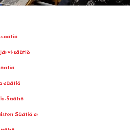
-säätiö
järvi-säätiö
Säätiö
o-säätiö
ki-Säätiö
isten Säätiö sr