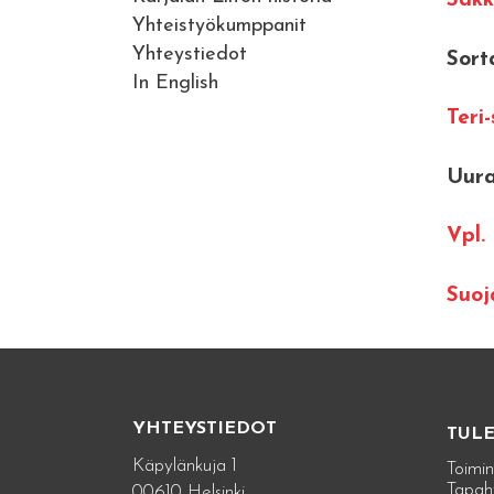
Sakk
Yhteistyökumppanit
Yhteystiedot
Sort
In English
Teri
Uura
Vpl.
Suoj
YHTEYSTIEDOT
TUL
Käpylänkuja 1
Toimin
Tapah
00610 Helsinki