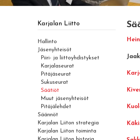
Sää
Karjalan Liitto
Hein
Hallinto
Jäsenyhteisöt
Jaak
Piiri- ja liittoyhdistykset
Karjalaseurat
Karj
Pitäjäseurat
Sukuseurat
Kive
Säätiöt
Muut jäsenyhteisöt
Pitäjälehdet
Kuol
Säännöt
Karjalan Liiton strategia
Käki
Karjalan Liiton toiminta
Karjalan Liiton historia