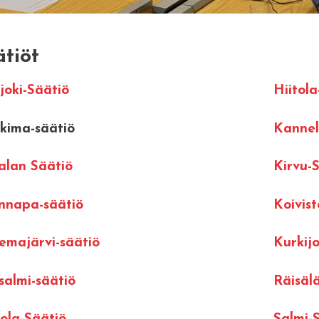
tiöt
joki-Säätiö
Hiitola
kima-säätiö
Kannel
alan Säätiö
Kirvu-
nnapa-säätiö
Koivist
emajärvi-säätiö
Kurkijo
salmi-säätiö
Räisälä