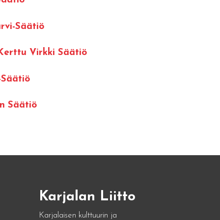
Säätiö
rvi-Säätiö
Kerttu Virkki Säätiö
-Säätiö
n Säätiö
Karjalan Liitto
Karjalaisen kulttuurin ja