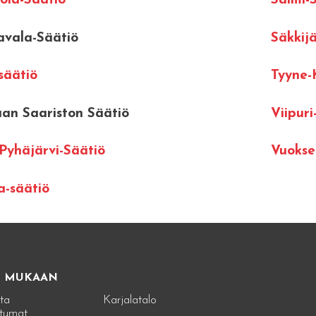
ola-Säätiö
Salmi-
avala-Säätiö
Säkkijä
-säätiö
Tyyne-
an Saariston Säätiö
Viipuri
 Pyhäjärvi-Säätiö
Vuokse
a-säätiö
E MUKAAN
ta
Karjalatalo
tumat