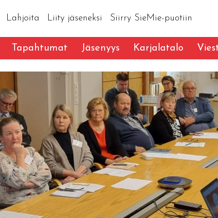
Lahjoita
Liity jäseneksi
Siirry SieMie-puotiin
Tapahtumat
Jäsenyys
Karjalatalo
Vies
y