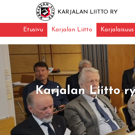
KARJALAN LIITTO RY
Etusivu
Karjalan Liitto
Karjalaisuus
Karjalan Liitto r