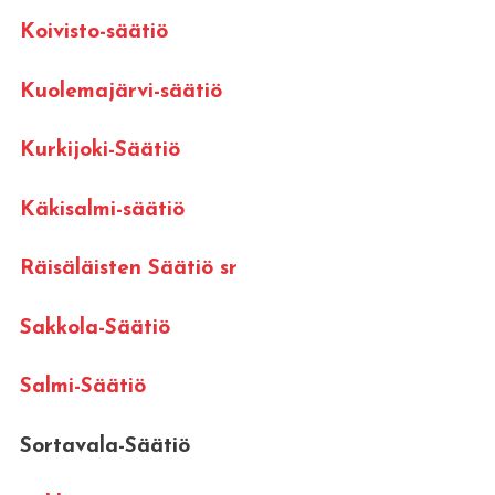
Koivisto-säätiö
Kuolemajärvi-säätiö
Kurkijoki-Säätiö
Käkisalmi-säätiö
Räisäläisten Säätiö sr
Sakkola-Säätiö
Salmi-Säätiö
Sortavala-Säätiö