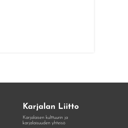
Karjalan Liitto
Karjalaisen kulttuurin ja
karjalaisuuden yhteisö