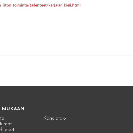
n-liiton-toiminta/tallenteet/karjalan-kieli.html
E MUKAAN
ta
Karjalatalo
tumat
hteisöt