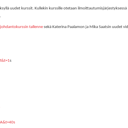
syllä uudet kurssit. Kullekin kurssille otetaan ilmoittautumisjärjestyksessä 
.
johdantokurssin tallenne
sekä
Katerina Paalamon
ja
Mika Saatsin
uudet vid
M&t=1
s
4
wA&t=40s