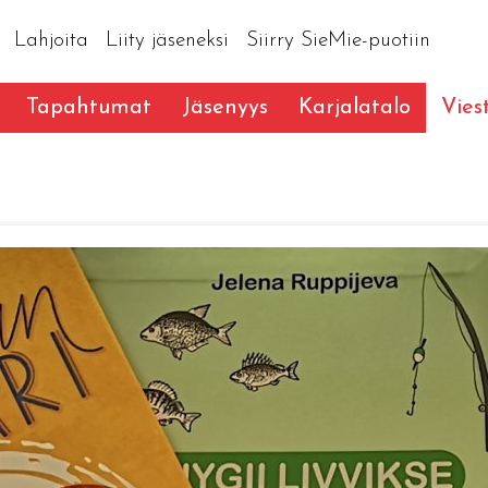
Lahjoita
Liity jäseneksi
Siirry SieMie-puotiin
Tapahtumat
Jäsenyys
Karjalatalo
Vies