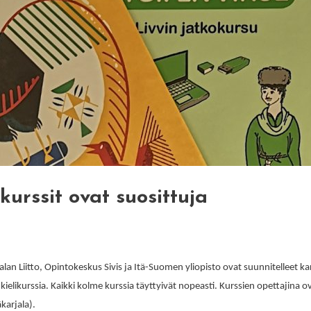
kurssit ovat suosittuja
jalan Liitto, Opintokeskus Sivis ja Itä-Suomen yliopisto ovat suunnitelleet k
ielikurssia. Kaikki kolme kurssia täyttyivät nopeasti. Kurssien opettajina o
karjala).