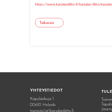
https://www.karjalanliitto.fi/karjalan-liitto/karjala
Takaisin
YHTEYSTIEDOT
TUL
Käpylänkuja 1
Toimin
Tapah
00610 Helsinki
Jäseny
toimisto(at)karjalanliitto.fi