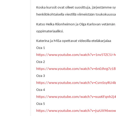
Koska kurssit ovat olleet suosittuja, järjestämme syk
henkilökohtaisella viestillä viimeistään toukokuussa
Katso
Helka Riionheimon
ja
Olga Karlovan
vetämän
oppimateriaaliksi.
Katerina ja Miša opettavat videoilla eteläkarjalaa
Oza 1
https://www.youtube.com/watch?v=1nv5TZC5J-
Oza 2
https://www.youtube.com/watch?v=6n0Jhrg7z18
Oza 3
https://www.youtube.com/watch?v=CsrnSsyRU4k
Oza 4
https://www.youtube.com/watch?v=xuxKFqnh2j
Oza 5
https://www.youtube.com/watch?v=jszUX96wo