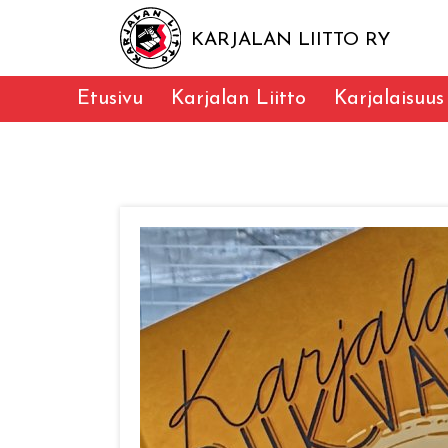
KARJALAN LIITTO RY
Etusivu
Karjalan Liitto
Karjalaisuus