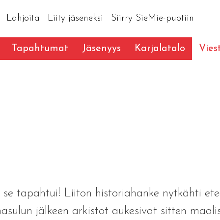
Lahjoita
Liity jäseneksi
Siirry SieMie-puotiin
Tapahtumat
Jäsenyys
Karjalatalo
Vies
 tapahtui! Liiton historiahanke nytkähti ete
sulun jälkeen arkistot aukesivat sitten maalis