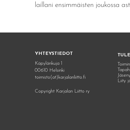
laillani ensimmäisten joukossa ast
YHTEYSTIEDOT
TUL
Käpylänkuja 1
Toimin
Tapah
00610 Helsinki
Jäseny
toimisto(at)karjalanliitto.fi
Liity 
Copyright Karjalan Liitto ry