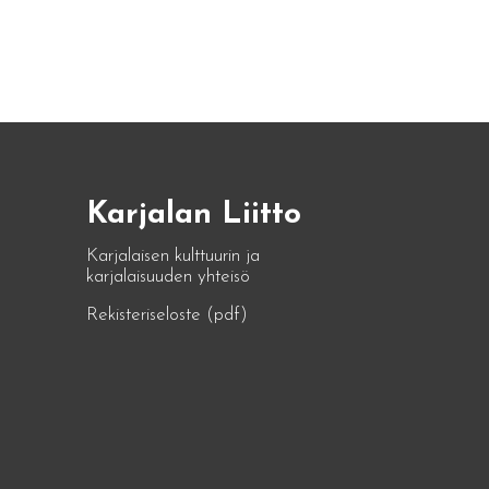
Karjalan Liitto
Karjalaisen kulttuurin ja
karjalaisuuden yhteisö
Rekisteriseloste (pdf)