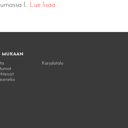
umassa l...
Lue lisää
E MUKAAN
ta
Karjalatalo
tumat
hteisöt
jäseneksi