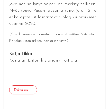
jokainen säilynyt paperi on merkityksellinen.
Myös rouva Pusan lausuma runo, jota hän ei
ehkä ajatellut lainattavan blogikirjoitukseen
vuonna 2020.
(Kuva kokouksessa lausutun runon ensimmäisestä sivusta.
Karjalan Liiton arkisto, Kansallisarkisto.)
Katja Tikka
Karjalan Liiton historiankirjoittaja
Takaisin