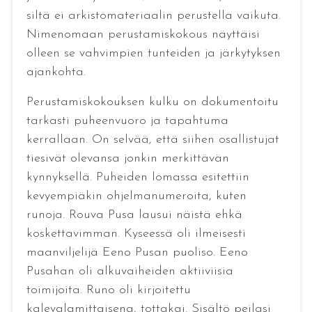
siltä ei arkistomateriaalin perustella vaikuta.
Nimenomaan perustamiskokous näyttäisi
olleen se vahvimpien tunteiden ja järkytyksen
ajankohta.
Perustamiskokouksen kulku on dokumentoitu
tarkasti puheenvuoro ja tapahtuma
kerrallaan. On selvää, että siihen osallistujat
tiesivät olevansa jonkin merkittävän
kynnyksellä. Puheiden lomassa esitettiin
kevyempiäkin ohjelmanumeroita, kuten
runoja. Rouva Pusa lausui näistä ehkä
koskettavimman. Kyseessä oli ilmeisesti
maanviljelijä Eeno Pusan puoliso. Eeno
Pusahan oli alkuvaiheiden aktiiviisia
toimijoita. Runo oli kirjoitettu
kalevalamittaisena, tottakai. Sisältö peilasi