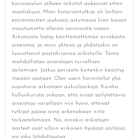
koronasulun jälkeen arkistot aukesivat sitten
maaliskuun. Moni historiantutkija oli laillani
ensimmäisten joukossa astumassa liian kauan
avautumatta olleista saranoista sisään.
Arkistoista löytyy käsittämättömän arvokasta
aineistoa, ja moni yhteisö ja yhdistyskin on
luovuttanut pöytäkirjansa arkistoille. Tämä
mahdollistaa aineistojen turvallisen
säilömisen. Joskus periaate kuitenkin kääntyy
itseään vastaan. Olen usein harmitellut yhä
supistuvia arkistojen aukioloaikoja. Kuinka
hullunkurista onkaan, että niissä säilytettäviä
aineistoja varjellaan niin hyvin, etteivät
tutkijat pääse aina arkenakaan niitä
tarkastelemaan. No, ainakin arkistojen
aarteet ovat silloin erikoisen hyvässä säilössä,
voi joku lohduttautua.