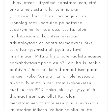
juhlavuoteen liittyvässä haastattelussa, että
onko aineistosta tullut esiin jotakin
yllättävää. Liiton historiaa on julkaistu
kronologisesti koottuina painatteina
vuosikymmenten saatossa useita, joten
mullistavaan ja käänteentekevään
arkistolöytöön en odota törmääväni. Siksi
esitettyä kysymystä oli pysähdyttävä
miettimään. Mitä arkistomateriaalista nousee
hätkähdyttävimpänä esiin? Lopulta kuitenkin
päädyin siihen kaikkein dramaattisempaan
hetkeen koko Karjalan Liiton olemassaolon
aikana. Nimittäin perustamiskokoukseen
huhtikuussa 1940. Ehkä joku nyt kysyy, eikö
dramaattisempaa ollut Karjalan
menettäminen toistamiseen ja uusi evakkous
jatkosodan jälkeen. Voihan se olla, mutta