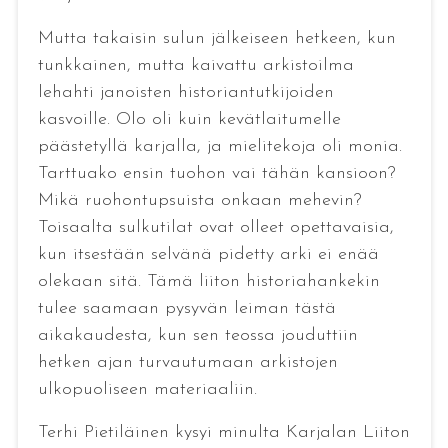
Mutta takaisin sulun jälkeiseen hetkeen, kun
tunkkainen, mutta kaivattu arkistoilma
lehahti janoisten historiantutkijoiden
kasvoille. Olo oli kuin kevätlaitumelle
päästetyllä karjalla, ja mielitekoja oli monia.
Tarttuako ensin tuohon vai tähän kansioon?
Mikä ruohontupsuista onkaan mehevin?
Toisaalta sulkutilat ovat olleet opettavaisia,
kun itsestään selvänä pidetty arki ei enää
olekaan sitä. Tämä liiton historiahankekin
tulee saamaan pysyvän leiman tästä
aikakaudesta, kun sen teossa jouduttiin
hetken ajan turvautumaan arkistojen
ulkopuoliseen materiaaliin.
Terhi Pietiläinen kysyi minulta Karjalan Liiton