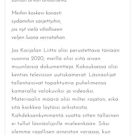
saman arvon ansaitseva.
Meihin koskevi kovasti
sydämihin särjettyihin,
jos nyt vielä viholliseen
veljen luona verratahan.
Jos Karjalan Liitto olisi perustettava tänään
vuonna 2020, meillä olisi siitä aivan
muunlaisia dokumentteja. Kokouksessa olisi
kenties television uutiskamerat. Läsnäolijat
tallentaisivat tapahtumia puhelimensa
kameralla valokuviksi ja videoiksi.
Materiaalin määrä olisi miltei rajaton, eikä
sitä kaikkea löytäisi arkistoista.
Kahdeksankymmentä vuotta sitten tällainen
ei tullut läsnäolijoille mieleenkään. Siksi
olemme rajallisen aineiston varassa, kun