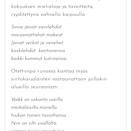
kokouksen mielialoja ja tavoitteita,
ryyditettynä vahvalla kaipuulla:
Sinne jäivät sienilehdot
marjamättähät makeat.
Jäivät verkot ja venehet
kaskilehdot kantoinensa
kaikki kummut kutrinensa.
Otettiinpa runossa kantaa myös
siirtokarjalaisten vastaanottoon joillakin
alueilla seuraavasti:
Vaikk on uskonto useilla
meikäläisillä monella
hiukan toinen tavoiltansa.
Niin on silti sisällöltä