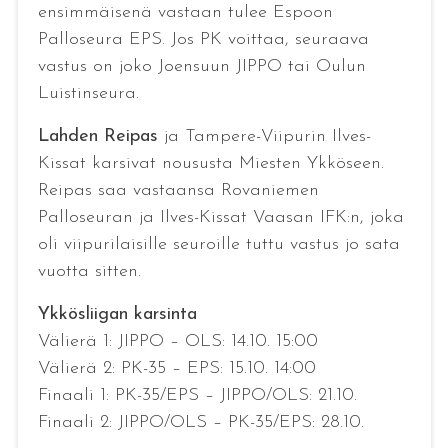
ensimmäisenä vastaan tulee Espoon
Palloseura EPS. Jos PK voittaa, seuraava
vastus on joko Joensuun JIPPO tai Oulun
Luistinseura.
Lahden Reipas
ja Tampere-Viipurin Ilves-
Kissat karsivat noususta Miesten Ykköseen.
Reipas saa vastaansa Rovaniemen
Palloseuran ja Ilves-Kissat Vaasan IFK:n, joka
oli viipurilaisille seuroille tuttu vastus jo sata
vuotta sitten.
Ykkösliigan karsinta
Välierä 1: JIPPO – OLS: 14.10. 15:00
Välierä 2: PK-35 – EPS: 15.10. 14:00
Finaali 1: PK-35/EPS – JIPPO/OLS: 21.10.
Finaali 2: JIPPO/OLS – PK-35/EPS: 28.10.