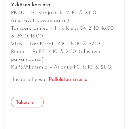
Ykkösen karsinta
PKKU – FC Vaajakoski: 21.10. & 28.10.
(alustavat päivämäärät)
Tampere United – HJK Klubi 04: 21.10. 16:00
& 29.10. 16:00
VIFK – Ilves-Kissat: 14.10. 18:00 & 22.10.
Reipas – RoPS: 14.10. & 21.10. (alustavat
päivämäärät)
KuPS/Akatemia – Atlantis FC: 15.10. & 21.10.
Lisää aiheesta
Palloliiton sivuilla
.
Takaisin