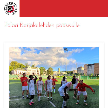
Palaa Karjala-lehden pääsivulle