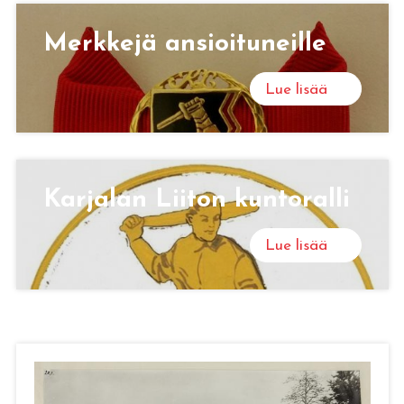
Merk­ke­jä an­sioi­tu­neil­le
Lue lisää
Kar­ja­lan Lii­ton kun­to­ral­li
Lue lisää