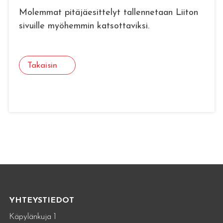
Molemmat pitäjäesittelyt tallennetaan Liiton
sivuille myöhemmin katsottaviksi.
Takaisin
YHTEYSTIEDOT
Käpylänkuja 1