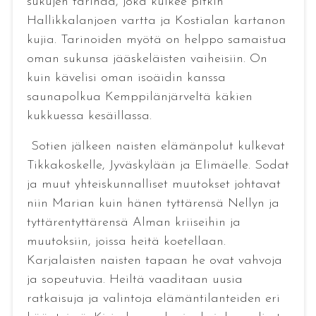
sukujen tarinaa, joka kulkee pitkin
Hallikkalanjoen vartta ja Kostialan kartanon
kujia. Tarinoiden myötä on helppo samaistua
oman sukunsa jääskeläisten vaiheisiin. On
kuin kävelisi oman isoäidin kanssa
saunapolkua Kemppilänjärveltä käkien
kukkuessa kesäillassa.
Sotien jälkeen naisten elämänpolut kulkevat
Tikkakoskelle, Jyväskylään ja Elimäelle. Sodat
ja muut yhteiskunnalliset muutokset johtavat
niin Marian kuin hänen tyttärensä Nellyn ja
tyttärentyttärensä Alman kriiseihin ja
muutoksiin, joissa heitä koetellaan.
Karjalaisten naisten tapaan he ovat vahvoja
ja sopeutuvia. Heiltä vaaditaan uusia
ratkaisuja ja valintoja elämäntilanteiden eri