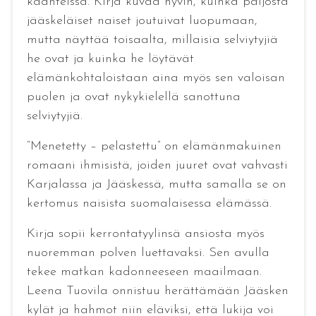
käänteissä. Kirja kuvaa hyvin, kuinka paljosta
jääskeläiset naiset joutuivat luopumaan,
mutta näyttää toisaalta, millaisia selviytyjiä
he ovat ja kuinka he löytävät
elämänkohtaloistaan aina myös sen valoisan
puolen ja ovat nykykielellä sanottuna
selviytyjiä.
“Menetetty – pelastettu” on elämänmakuinen
romaani ihmisistä, joiden juuret ovat vahvasti
Karjalassa ja Jääskessä, mutta samalla se on
kertomus naisista suomalaisessa elämässä.
Kirja sopii kerrontatyylinsä ansiosta myös
nuoremman polven luettavaksi. Sen avulla
tekee matkan kadonneeseen maailmaan.
Leena Tuovila onnistuu herättämään Jääsken
kylät ja hahmot niin eläviksi, että lukija voi