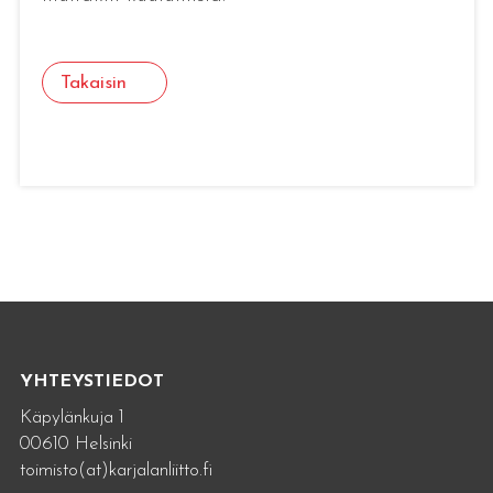
Takaisin
YHTEYSTIEDOT
Käpylänkuja 1
00610 Helsinki
toimisto(at)karjalanliitto.fi