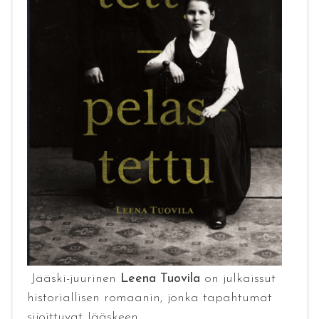
Jääski-juurinen
Leena Tuovila
on julkaissut
historiallisen romaanin, jonka tapahtumat
sijoittuvat Jääskeen.