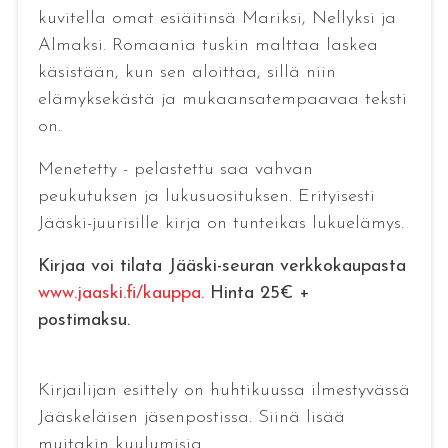
kuvitella omat esiäitinsä Mariksi, Nellyksi ja
Almaksi. Romaania tuskin malttaa laskea
käsistään, kun sen aloittaa, sillä niin
elämyksekästä ja mukaansatempaavaa teksti
on.
Menetetty - pelastettu saa vahvan
peukutuksen ja lukusuosituksen. Erityisesti
Jääski-juurisille kirja on tunteikas lukuelämys.
Kirjaa voi tilata Jääski-seuran verkkokaupasta
www.jaaski.fi/kauppa.
Hinta 25€ +
postimaksu.
Kirjailijan esittely on huhtikuussa ilmestyvässä
Jääskeläisen jäsenpostissa. Siinä lisää
muitakin kuulumisia.