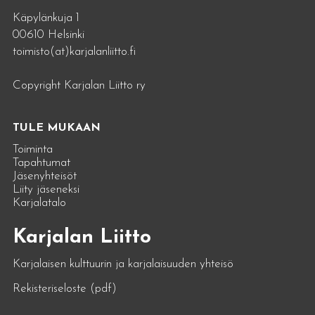
Käpylänkuja 1
00610 Helsinki
toimisto(at)karjalanliitto.fi
Copyright Karjalan Liitto ry
TULE MUKAAN
Toiminta
Tapahtumat
Jäsenyhteisöt
Liity jäseneksi
Karjalatalo
Karjalan Liitto
Karjalaisen kulttuurin ja karjalaisuuden yhteisö
Rekisteriseloste (pdf)