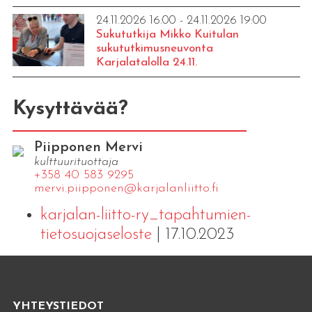
24.11.2026 16:00 - 24.11.2026 19:00
Sukututkija Mikko Kuitulan
sukututkimusneuvonta
Karjalatalolla 24.11.
Kysyttävää?
Piipponen Mervi
kulttuurituottaja
+358 40 583 9295
mervi.​piipponen@​kar​jala​nlii​tto.​fi
karjalan-liitto-ry_tapahtumien-
tietosuojaseloste
| 17.10.2023
YHTEYSTIEDOT