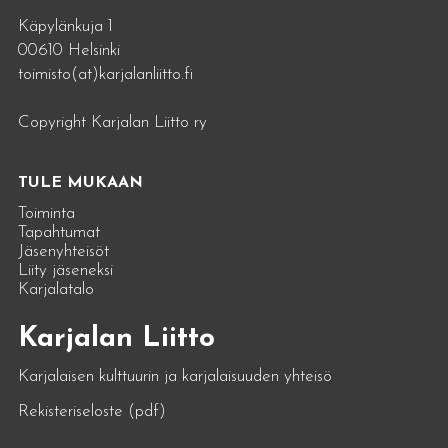
Käpylänkuja 1
00610 Helsinki
toimisto(at)karjalanliitto.fi
Copyright Karjalan Liitto ry
TULE MUKAAN
Toiminta
Tapahtumat
Jäsenyhteisöt
Liity jäseneksi
Karjalatalo
Karjalan Liitto
Karjalaisen kulttuurin ja karjalaisuuden yhteisö
Rekisteriseloste (pdf)