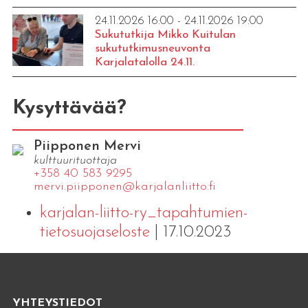
24.11.2026 16:00 - 24.11.2026 19:00
Sukututkija Mikko Kuitulan
sukututkimusneuvonta
Karjalatalolla 24.11.
Kysyttävää?
Piipponen Mervi
kulttuurituottaja
+358 40 583 9295
mervi.​piipponen@​kar​jala​nlii​tto.​fi
karjalan-liitto-ry_tapahtumien-
tietosuojaseloste
| 17.10.2023
YHTEYSTIEDOT