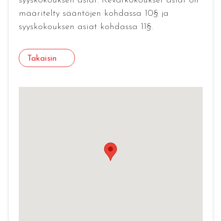
syyskokouksen asiat. Kevätkokoukset asiat on
määritelty sääntöjen kohdassa 10§ ja
syyskokouksen asiat kohdassa 11§.
Takaisin