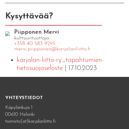
Kysyttävää?
Piipponen Mervi
kulttuurituottaja
+358 40 583 9295
mervi.​piipponen@​kar​jala​nlii​tto.​fi
karjalan-liitto-ry_tapahtumien-
tietosuojaseloste
| 17.10.2023
YHTEYSTIEDOT
Käpylänkuja 1
00610 Helsinki
toimisto(at)karjalanliitto.fi