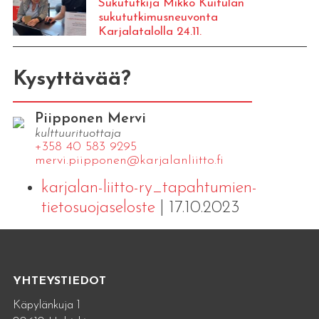
Sukututkija Mikko Kuitulan
sukututkimusneuvonta
Karjalatalolla 24.11.
Kysyttävää?
Piipponen Mervi
kulttuurituottaja
+358 40 583 9295
mervi.​piipponen@​kar​jala​nlii​tto.​fi
karjalan-liitto-ry_tapahtumien-
tietosuojaseloste
| 17.10.2023
YHTEYSTIEDOT
Käpylänkuja 1