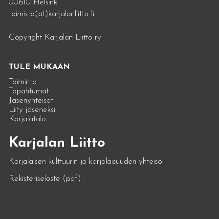
00610 Helsinki
toimisto(at)karjalanliitto.fi
Copyright Karjalan Liitto ry
TULE MUKAAN
Toiminta
Tapahtumat
Jäsenyhteisöt
Liity jäseneksi
Karjalatalo
Karjalan Liitto
Karjalaisen kulttuurin ja karjalaisuuden yhteisö
Rekisteriseloste (pdf)