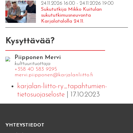
24.11.2026 16:00 - 24.11.2026 19:00
Sukututkija Mikko Kuitulan
sukututkimusneuvonta
Karjalatalolla 24.11.
Kysyttävää?
Piipponen Mervi
kulttuurituottaja
+358 40 583 9295
mervi.​piipponen@​kar​jala​nlii​tto.​fi
karjalan-liitto-ry_tapahtumien-
tietosuojaseloste
| 17.10.2023
YHTEYSTIEDOT