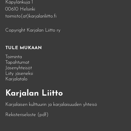
Käpylänkuja 1
00610 Helsinki
toimisto(at)karjalanliitto.fi
Copyright Karjalan Liitto ry
TULE MUKAAN
Toiminta
Tapahtumat
Jäsenyhteisöt
Liity jäseneksi
Karjalatalo
Karjalan Liitto
Karjalaisen kulttuurin ja karjalaisuuden yhteisö
Rekisteriseloste (pdf)