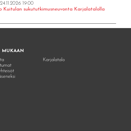
 24.11.2026 19:00
o Kuitulan sukututkimusneuvonta Karjalatalolla
E MUKAAN
ta
Karjalatalo
tumat
hteisöt
jäseneksi