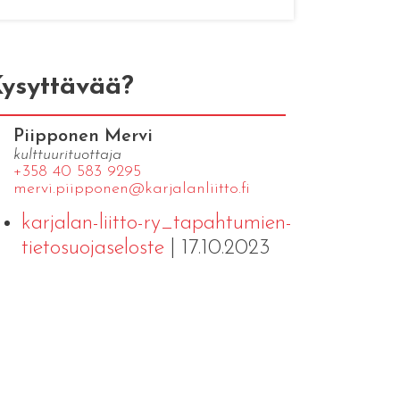
ysyttävää?
Piipponen Mervi
kulttuurituottaja
+358 40 583 9295
mervi.​piipponen@​kar​jala​nlii​tto.​fi
karjalan-liitto-ry_tapahtumien-
tietosuojaseloste
| 17.10.2023