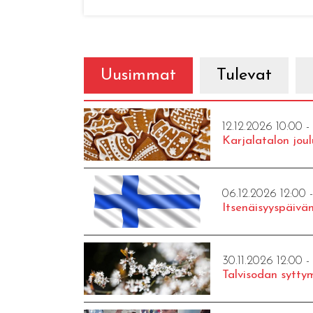
Uusimmat
Tulevat
12.12.2026 10:00 -
Karjalatalon joul
06.12.2026 12:00 
Itsenäisyyspäivän
30.11.2026 12:00 -
Talvisodan syttym