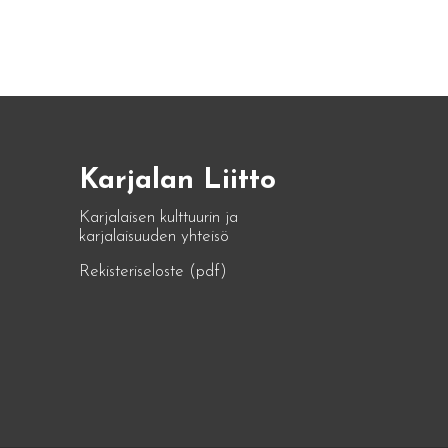
Karjalan Liitto
Karjalaisen kulttuurin ja
karjalaisuuden yhteisö
Rekisteriseloste (pdf)