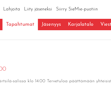
Lahjoita
Liity jäseneksi
Siirry SieMie-puotiin
Tapahtumat
Jäsenyys
Karjalatalo
Vies
:00
tsilä-salissa klo 14.00 Tervetuloa päättämään yhteisistä