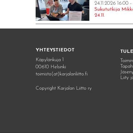
24.11.2026 16:00 -
Sukututkija Mikk
24.11.
YHTEYSTIEDOT
TUL
Käpylänkuja 1
Toimin
Tapah
00610 Helsinki
Jäseny
toimisto(at)karjalanliitto.fi
Liity 
Copyright Karjalan Liitto ry