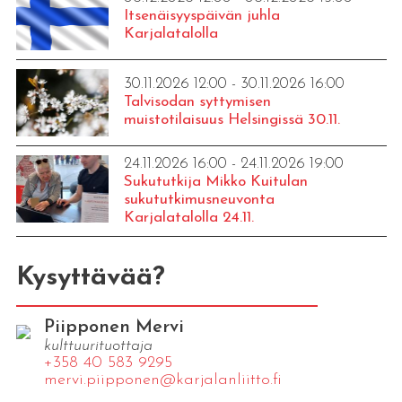
Itsenäisyyspäivän juhla
Karjalatalolla
30.11.2026 12:00 - 30.11.2026 16:00
Talvisodan syttymisen
muistotilaisuus Helsingissä 30.11.
24.11.2026 16:00 - 24.11.2026 19:00
Sukututkija Mikko Kuitulan
sukututkimusneuvonta
Karjalatalolla 24.11.
Kysyttävää?
Piipponen Mervi
kulttuurituottaja
+358 40 583 9295
mervi.​piipponen@​kar​jala​nlii​tto.​fi