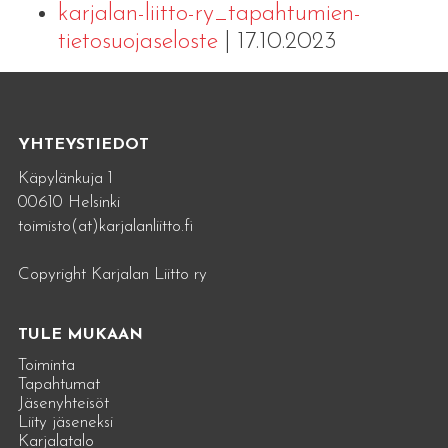
karjalan-liitto-ry_tapahtumien-
tietosuojaseloste
| 17.10.2023
YHTEYSTIEDOT
Käpylänkuja 1
00610 Helsinki
toimisto(at)karjalanliitto.fi
Copyright Karjalan Liitto ry
TULE MUKAAN
Toiminta
Tapahtumat
Jäsenyhteisöt
Liity jäseneksi
Karjalatalo