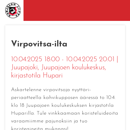
Virpovitsa-ilta
10.04.2025 18:00 - 10.04.2025 20:01
|
Juupajoki
, Juupajoen koulukeskus,
kirjastotila Hupari
Askartelenne virpovitsoja nyyttäri-
periaatteella kahvikupposen ääressä to 10.4.
klo 18 Juupajoen koulukeskuksen kirjastotila
Huparilla. Tule vinkkaamaan koristeluideoita
varaamiimme pajunoksiin ja tuo
koristeaineita mukanasi!