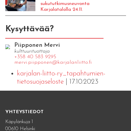
sukututkimusneuvonta
Karjalatalolla 24.11.
Kysyttävää?
Piipponen Mervi
kulttuurituottaja
+358 40 583 9295
mervi.​piipponen@​kar​jala​nlii​tto.​fi
karjalan-liitto-ry_tapahtumien-
tietosuojaseloste
| 17.10.2023
YHTEYSTIEDOT
Käpylänkuja 1
00610 Helsinki