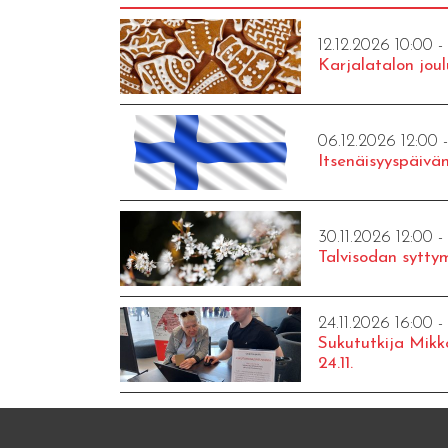
12.12.2026 10:00 -
Karjalatalon joul
06.12.2026 12:00 
Itsenäisyyspäivän
30.11.2026 12:00 -
Talvisodan syttym
24.11.2026 16:00 -
Sukututkija Mikk
24.11.