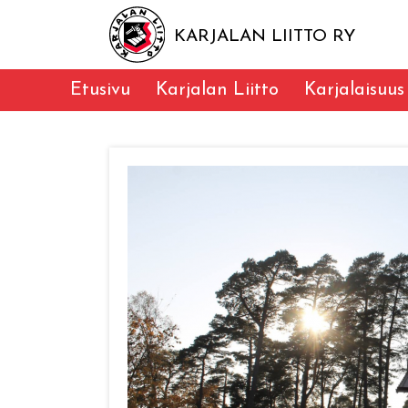
KARJALAN LIITTO RY
Etusivu
Karjalan Liitto
Karjalaisuus