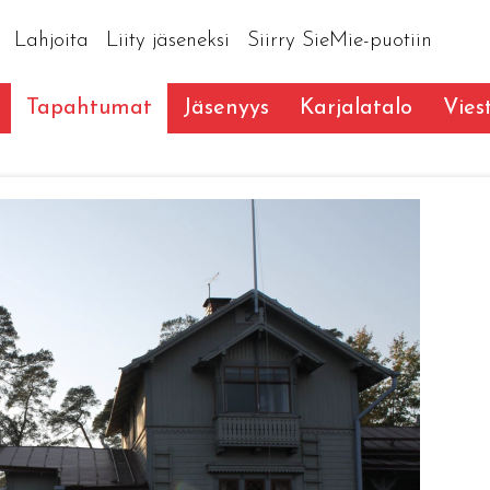
Lahjoita
Liity jäseneksi
Siirry SieMie-puotiin
Tapahtumat
Jäsenyys
Karjalatalo
Vies