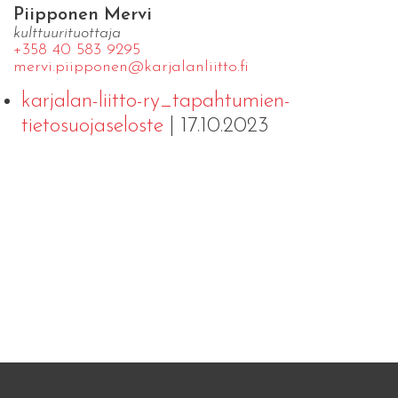
Piipponen Mervi
kulttuurituottaja
+358 40 583 9295
mervi.​piipponen@​kar​jala​nlii​tto.​fi
karjalan-liitto-ry_tapahtumien-
tietosuojaseloste
| 17.10.2023