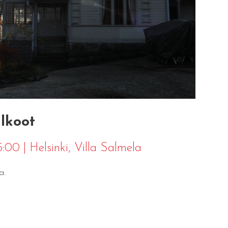
lkoot
15:00
|
Helsinki
, Villa Salmela
a.