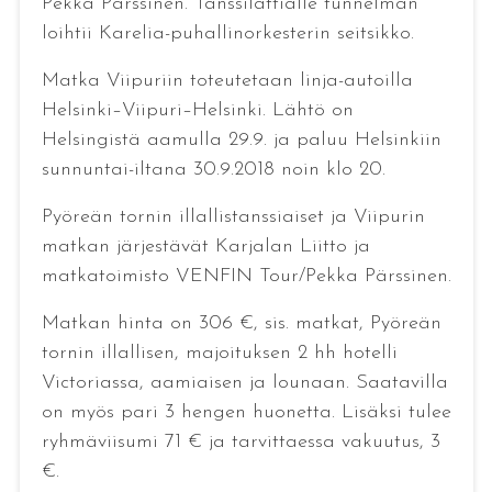
Pekka Pärssinen. Tanssilattialle tunnelman
loihtii Karelia-puhallinorkesterin seitsikko.
Matka Viipuriin toteutetaan linja-autoilla
Helsinki–Viipuri–Helsinki. Lähtö on
Helsingistä aamulla 29.9. ja paluu Helsinkiin
sunnuntai-iltana 30.9.2018 noin klo 20.
Pyöreän tornin illallistanssiaiset ja Viipurin
matkan järjestävät Karjalan Liitto ja
matkatoimisto VENFIN Tour/Pekka Pärssinen.
Matkan hinta on 306 €, sis. matkat, Pyöreän
tornin illallisen, majoituksen 2 hh hotelli
Victoriassa, aamiaisen ja lounaan. Saatavilla
on myös pari 3 hengen huonetta. Lisäksi tulee
ryhmäviisumi 71 € ja tarvittaessa vakuutus, 3
€.