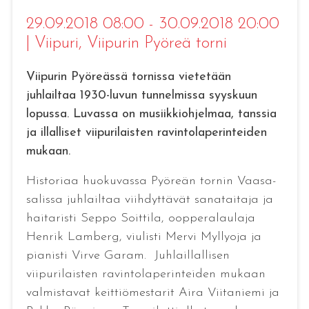
29.09.2018 08:00 - 30.09.2018 20:00
|
Viipuri
, Viipurin Pyöreä torni
Viipurin Pyöreässä tornissa vietetään
juhlailtaa 1930-luvun tunnelmissa syyskuun
lopussa. Luvassa on musiikkiohjelmaa, tanssia
ja illalliset viipurilaisten ravintolaperinteiden
mukaan.
Historiaa huokuvassa Pyöreän tornin Vaasa-
salissa juhlailtaa viihdyttävät sanataitaja ja
haitaristi Seppo Soittila, oopperalaulaja
Henrik Lamberg, viulisti Mervi Myllyoja ja
pianisti Virve Garam. Juhlaillallisen
viipurilaisten ravintolaperinteiden mukaan
valmistavat keittiömestarit Aira Viitaniemi ja