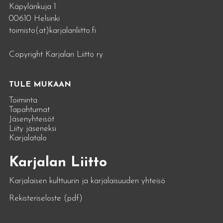
Käpylänkuja 1
00610 Helsinki
toimisto(at)karjalanliitto.fi
Copyright Karjalan Liitto ry
TULE MUKAAN
Toiminta
Tapahtumat
Jäsenyhteisöt
Liity jäseneksi
Karjalatalo
Karjalan Liitto
Karjalaisen kulttuurin ja karjalaisuuden yhteisö
Rekisteriseloste (pdf)