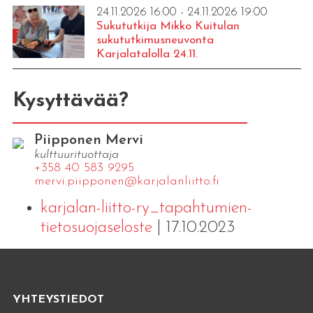
24.11.2026 16:00 - 24.11.2026 19:00
Sukututkija Mikko Kuitulan
sukututkimusneuvonta
Karjalatalolla 24.11.
Kysyttävää?
Piipponen Mervi
kulttuurituottaja
+358 40 583 9295
mervi.​piipponen@​kar​jala​nlii​tto.​fi
karjalan-liitto-ry_tapahtumien-
tietosuojaseloste
| 17.10.2023
YHTEYSTIEDOT