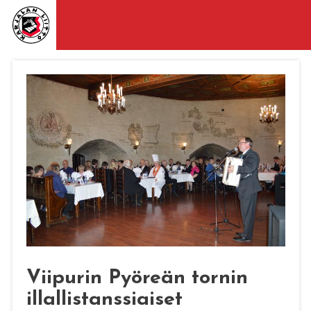
Viipurin Pyöreän tornin
illallistanssiaiset