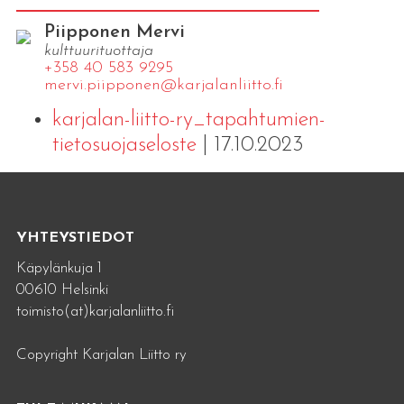
Piipponen Mervi
kulttuurituottaja
+358 40 583 9295
mervi.​piipponen@​kar​jala​nlii​tto.​fi
karjalan-liitto-ry_tapahtumien-
tietosuojaseloste
| 17.10.2023
YHTEYSTIEDOT
Käpylänkuja 1
00610 Helsinki
toimisto(at)karjalanliitto.fi
Copyright Karjalan Liitto ry