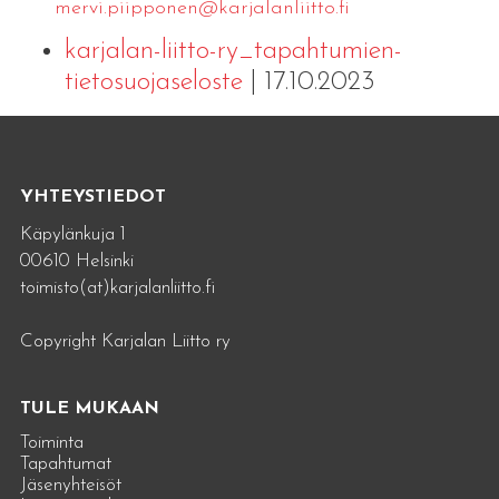
mervi.​piipponen@​kar​jala​nlii​tto.​fi
karjalan-liitto-ry_tapahtumien-
tietosuojaseloste
| 17.10.2023
YHTEYSTIEDOT
Käpylänkuja 1
00610 Helsinki
toimisto(at)karjalanliitto.fi
Copyright Karjalan Liitto ry
TULE MUKAAN
Toiminta
Tapahtumat
Jäsenyhteisöt