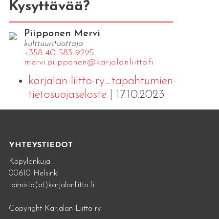
Kysyttävää?
Piipponen Mervi
kulttuurituottaja
+358 40 583 9295
mervi.​piipponen@​kar​jala​nlii​tto.​fi
karjalan-liitto-ry_tapahtumien-
tietosuojaseloste
| 17.10.2023
YHTEYSTIEDOT
Käpylänkuja 1
00610 Helsinki
toimisto(at)karjalanliitto.fi
Copyright Karjalan Liitto ry