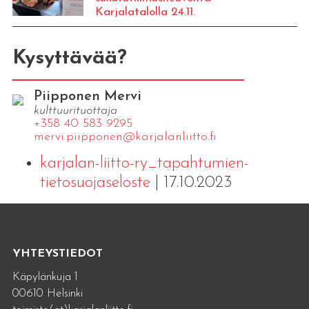
Karjalatalolla 24.11.
Kysyttävää?
Piipponen Mervi
kulttuurituottaja
+358 40 583 9295
mervi.​piipponen@​kar​jala​nlii​tto.​fi
karjalan-liitto-ry_tapahtumien-
tietosuojaseloste
| 17.10.2023
YHTEYSTIEDOT
Käpylänkuja 1
00610 Helsinki