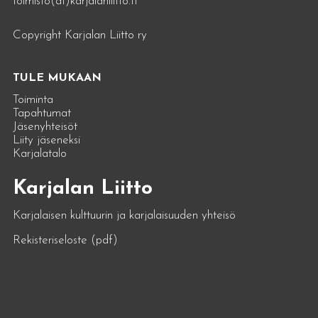
toimisto(at)karjalanliitto.fi
Copyright Karjalan Liitto ry
TULE MUKAAN
Toiminta
Tapahtumat
Jäsenyhteisöt
Liity jäseneksi
Karjalatalo
Karjalan Liitto
Karjalaisen kulttuurin ja karjalaisuuden yhteisö
Rekisteriseloste (pdf)