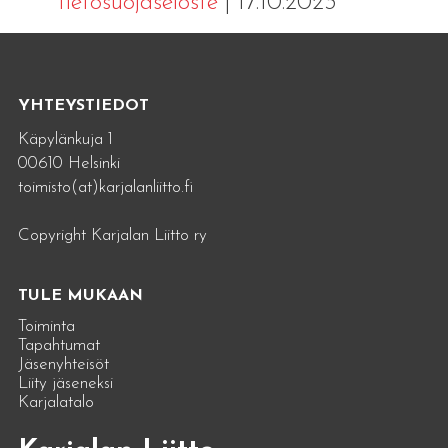
tietosuojaseloste
| 17.10.2023
YHTEYSTIEDOT
Käpylänkuja 1
00610 Helsinki
toimisto(at)karjalanliitto.fi
Copyright Karjalan Liitto ry
TULE MUKAAN
Toiminta
Tapahtumat
Jäsenyhteisöt
Liity jäseneksi
Karjalatalo