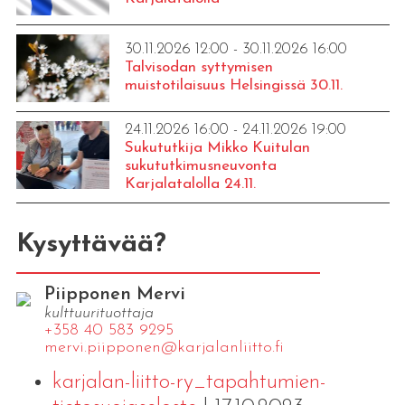
30.11.2026 12:00 - 30.11.2026 16:00
Talvisodan syttymisen
muistotilaisuus Helsingissä 30.11.
24.11.2026 16:00 - 24.11.2026 19:00
Sukututkija Mikko Kuitulan
sukututkimusneuvonta
Karjalatalolla 24.11.
Kysyttävää?
Piipponen Mervi
kulttuurituottaja
+358 40 583 9295
mervi.​piipponen@​kar​jala​nlii​tto.​fi
karjalan-liitto-ry_tapahtumien-