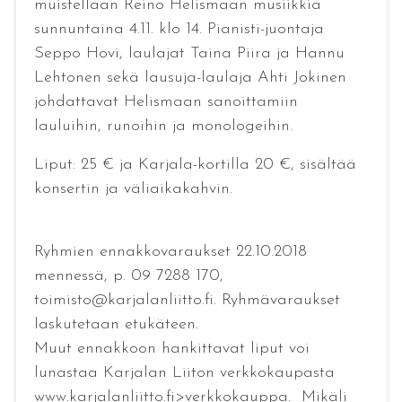
muistellaan Reino Helismaan musiikkia
sunnuntaina 4.11. klo 14. Pianisti-juontaja
Seppo Hovi, laulajat Taina Piira ja Hannu
Lehtonen sekä lausuja-laulaja Ahti Jokinen
johdattavat Helismaan sanoittamiin
lauluihin, runoihin ja monologeihin.
Liput: 25 € ja Karjala-kortilla 20 €, sisältää
konsertin ja väliaikakahvin.
Ryhmien ennakkovaraukset 22.10.2018
mennessä, p. 09 7288 170,
toimisto@karjalanliitto.fi. Ryhmävaraukset
laskutetaan etukäteen.
Muut ennakkoon hankittavat liput voi
lunastaa Karjalan Liiton verkkokaupasta
www.karjalanliitto.fi>verkkokauppa. Mikäli