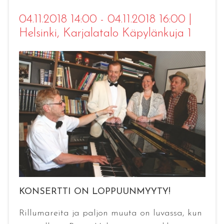
04.11.2018 14:00 - 04.11.2018 16:00
|
Helsinki
, Karjalatalo Käpylänkuja 1
KONSERTTI ON LOPPUUNMYYTY!
Rillumareita ja paljon muuta on luvassa, kun