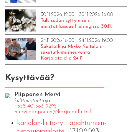
30.11.2026 12:00 - 30.11.2026 16:00
Talvisodan syttymisen
muistotilaisuus Helsingissä 30.11.
24.11.2026 16:00 - 24.11.2026 19:00
Sukututkija Mikko Kuitulan
sukututkimusneuvonta
Karjalatalolla 24.11.
Kysyttävää?
Piipponen Mervi
kulttuurituottaja
+358 40 583 9295
mervi.​piipponen@​kar​jala​nlii​tto.​fi
karjalan-liitto-ry_tapahtumien-
tietosuojaseloste
| 17.10.2023