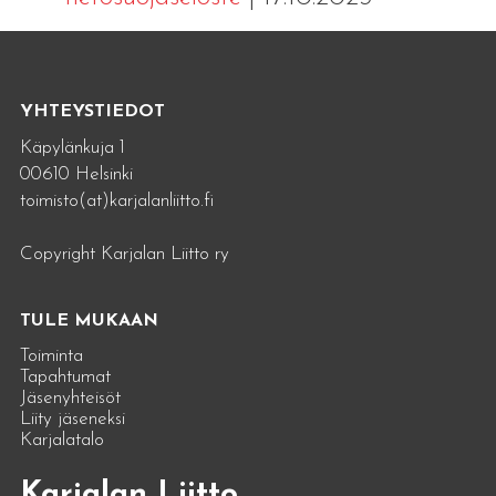
YHTEYSTIEDOT
Käpylänkuja 1
00610 Helsinki
toimisto(at)karjalanliitto.fi
Copyright Karjalan Liitto ry
TULE MUKAAN
Toiminta
Tapahtumat
Jäsenyhteisöt
Liity jäseneksi
Karjalatalo
Karjalan Liitto