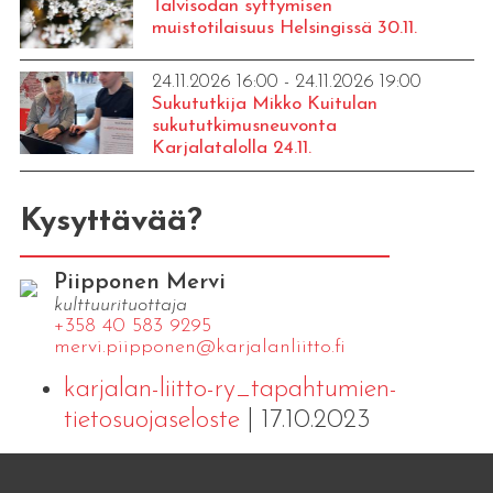
Talvisodan syttymisen
muistotilaisuus Helsingissä 30.11.
24.11.2026 16:00 - 24.11.2026 19:00
Sukututkija Mikko Kuitulan
sukututkimusneuvonta
Karjalatalolla 24.11.
Kysyttävää?
Piipponen Mervi
kulttuurituottaja
+358 40 583 9295
mervi.​piipponen@​kar​jala​nlii​tto.​fi
karjalan-liitto-ry_tapahtumien-
tietosuojaseloste
| 17.10.2023