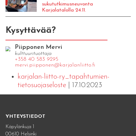
sukututkimusneuvonta
Karjalatalolla 24.11.
Kysyttävää?
Piipponen Mervi
kulttuurituottaja
+358 40 583 9295
mervi.​piipponen@​kar​jala​nlii​tto.​fi
karjalan-liitto-ry_tapahtumien-
tietosuojaseloste
| 17.10.2023
YHTEYSTIEDOT
Käpylänkuja 1
00610 Helsinki