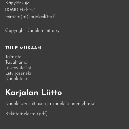
Käpylänkuja 1
00610 Helsinki
toimisto(at)karjalanliitto.fi
Copyright Karjalan Liitto ry
TULE MUKAAN
Toiminta
Tapahtumat
Jäsenyhteisöt
Liity jäseneksi
Karjalatalo
Karjalan Liitto
Karjalaisen kulttuurin ja karjalaisuuden yhteisö
Rekisteriseloste (pdf)