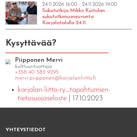
24.11.2026 16:00 - 24.11.2026 19:00
Sukututkija Mikko Kuitulan
sukututkimusneuvonta
Karjalatalolla 24.11.
Kysyttävää?
Piipponen Mervi
kulttuurituottaja
+358 40 583 9295
mervi.​piipponen@​kar​jala​nlii​tto.​fi
karjalan-liitto-ry_tapahtumien-
tietosuojaseloste
| 17.10.2023
YHTEYSTIEDOT