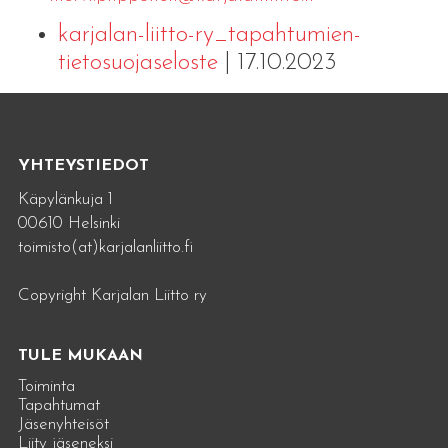
karjalan-liitto-ry_tapahtumien-
tietosuojaseloste
| 17.10.2023
YHTEYSTIEDOT
Käpylänkuja 1
00610 Helsinki
toimisto(at)karjalanliitto.fi
Copyright Karjalan Liitto ry
TULE MUKAAN
Toiminta
Tapahtumat
Jäsenyhteisöt
Liity jäseneksi