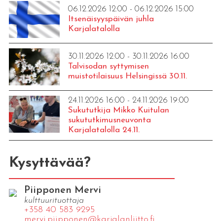
06.12.2026 12:00 - 06.12.2026 15:00
Itsenäisyyspäivän juhla
Karjalatalolla
30.11.2026 12:00 - 30.11.2026 16:00
Talvisodan syttymisen
muistotilaisuus Helsingissä 30.11.
24.11.2026 16:00 - 24.11.2026 19:00
Sukututkija Mikko Kuitulan
sukututkimusneuvonta
Karjalatalolla 24.11.
Kysyttävää?
Piipponen Mervi
kulttuurituottaja
+358 40 583 9295
mervi.​piipponen@​kar​jala​nlii​tto.​fi